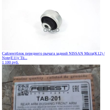
Сайлентблок переднего рычага задний NISSAN Micra(K12) /
Note(E11)/ Tii...
1 100
руб.