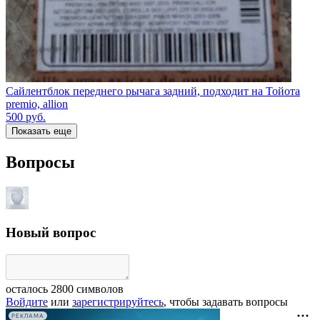
Сайлентблок переднего рычага задний, подходит на Тойота
premio, allion
500
руб.
Показать еще
Вопросы
Новый вопрос
осталось
2800
символов
Войдите
или
зарегистрируйтесь
, чтобы задавать вопросы
РЕКЛАМА