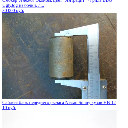
Смокер Углежог Эконом, цвет "Антрацит" - гриль BBQ
UglyJog из бочки, л...
30 000
руб.
Сайлентблок переднего рычага Nissan Sunny кузов HB 12
10
руб.