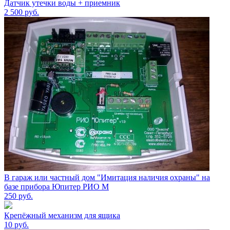
Датчик утечки воды + приемник
2 500
руб.
В гараж или частный дом "Имитация наличия охраны" на
базе прибора Юпитер РИО М
250
руб.
Крепёжный механизм для ящика
10
руб.