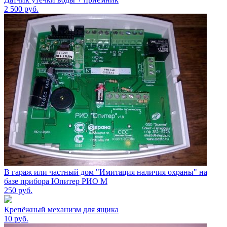
2 500
руб.
В гараж или частный дом "Имитация наличия охраны" на
базе прибора Юпитер РИО М
250
руб.
Крепёжный механизм для ящика
10
руб.