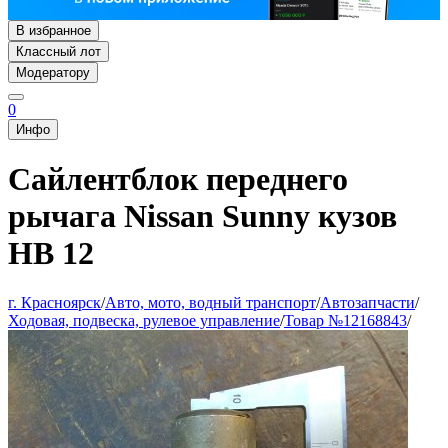
В избранное
Классный лот
Модератору
0
Инфо
Сайлентблок переднего
рычага Nissan Sunny кузов
HB 12
г. Красноярск
/
Авто, мото, водный транспорт
/
Автозапчасти
/
Ходовая, подвеска, рулевое управление
/
Товар №12168843
/