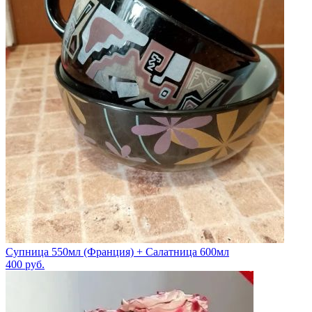
Супница 550мл (Франция) + Салатница 600мл
400
руб.