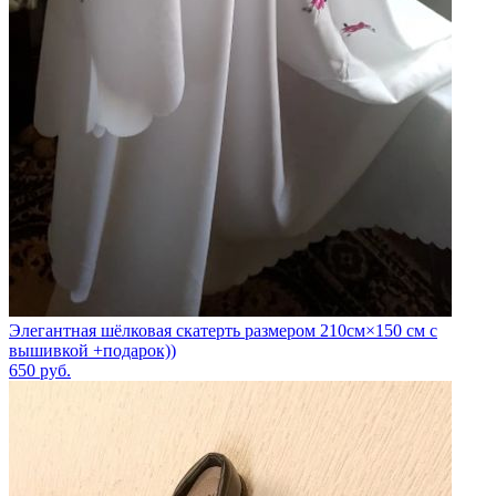
Элегантная шёлковая скатерть размером 210см×150 см с
вышивкой +подарок))
650
руб.