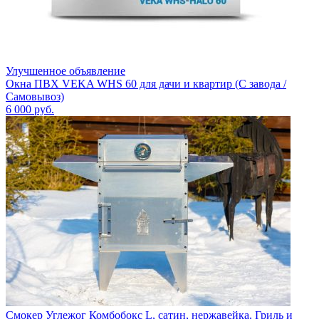
Улучшенное объявление
Окна ПВХ VEKA WHS 60 для дачи и квартир (С завода /
Самовывоз)
6 000
руб.
Смокер Углежог Комбобокс L, сатин, нержавейка. Гриль и