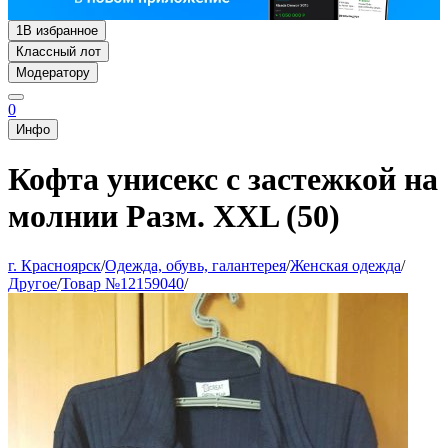
1
В избранное
Классный лот
Модератору
0
Инфо
Кофта унисекс с застежкой на
молнии Разм. XXL (50)
г. Красноярск
/
Одежда, обувь, галантерея
/
Женская одежда
/
Другое
/
Товар №12159040
/