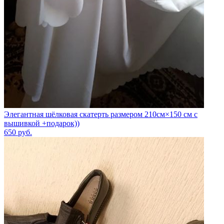
Элегантная шёлковая скатерть размером 210см×150 см с
вышивкой +подарок))
650
руб.