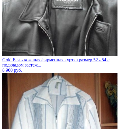
Gold East - кожаная фирменная куртка размер 52 - 54 с
подкладом застеж...
8 900
руб.