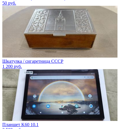
50
руб.
Шкатулка / сигаретница СССР
1 200
руб.
Планшет K60 10.1