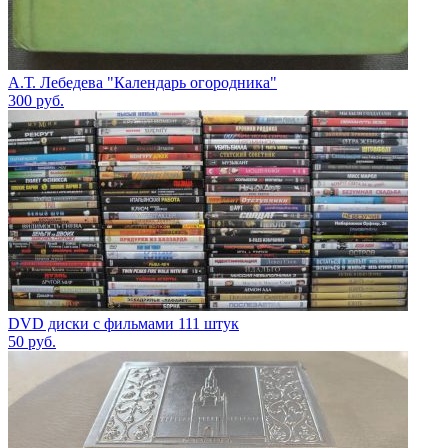
А.Т. Лебедева "Календарь огородника"
300
руб.
DVD диски с фильмами 111 штук
50
руб.