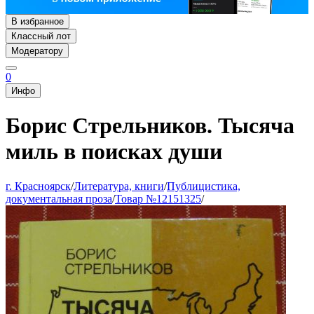
В избранное
Классный лот
Модератору
0
Инфо
Борис Стрельников. Тысяча
миль в поисках души
г. Красноярск
/
Литература, книги
/
Публицистика,
документальная проза
/
Товар №12151325
/