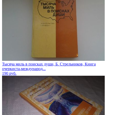
Тысяча миль в поисках души, Б. Стрельников, Книга
очеркиста-международ...
190
руб.