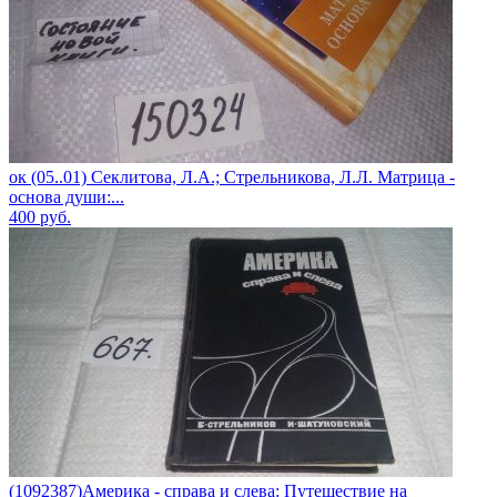
ок (05..01) Секлитова, Л.А.; Стрельникова, Л.Л. Матрица -
основа души:...
400
руб.
(1092387)Америка - справа и слева: Путешествие на