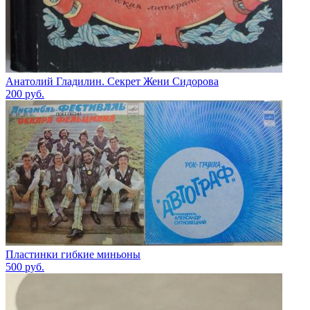
Анатолий Гладилин. Секрет Жени Сидорова
200
руб.
Пластинки гибкие миньоны
500
руб.