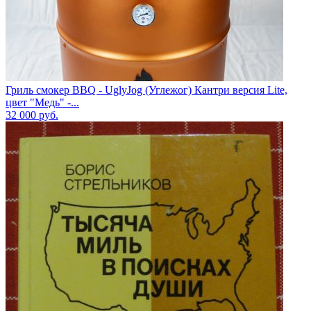
Гриль смокер BBQ - UglyJog (Углежог) Кантри версия Lite,
цвет "Медь" -...
32 000
руб.