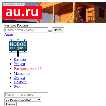
РЕКЛАМА • AU.RU
Регион
Россия
Найти
Au.ru
Каталог
Услуги
Распродажа с 1
₽
Магазины
Форум
Помощь
Блог
Найти