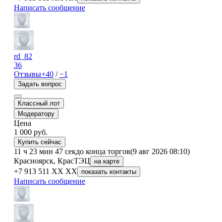
Написать сообщение
rd_82
36
Отзывы
+40
/
−1
Задать вопрос
Классный лот
Модератору
Цена
1 000
руб.
Купить сейчас
11 ч 23 мин 47 сек
до конца торгов
(9 авг 2026 08:10)
Красноярск, КрасТЭЦ
на карте
+7 913 511 XX XX
показать контакты
Написать сообщение