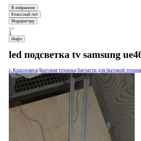
В избранное
Классный лот
Модератору
1
Инфо
led подсветка tv samsung ue4
г. Красноярск
/
Бытовая техника
/
Запчасти для бытовой техни