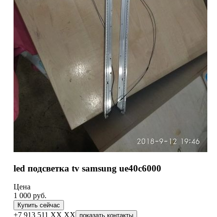
led подсветка tv samsung ue40c6000
Цена
1 000
руб.
Купить сейчас
+7 913 511 XX XX
показать контакты