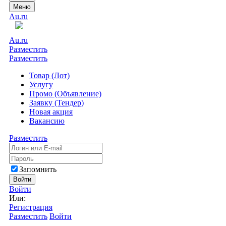
Меню
Au.ru
Au.ru
Разместить
Разместить
Товар (Лот)
Услугу
Промо (Объявление)
Заявку (Тендер)
Новая акция
Вакансию
Разместить
Запомнить
Войти
Войти
Или:
Регистрация
Разместить
Войти