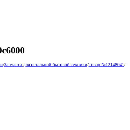
0c6000
ки
/
Запчасти для остальной бытовой техники
/
Товар №12148041
/