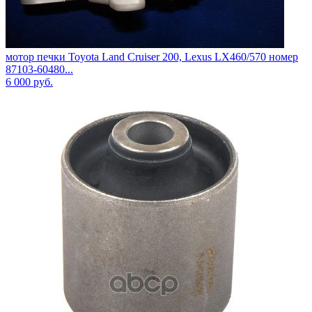
мотор печки Toyota Land Cruiser 200, Lexus LX460/570 номер
87103-60480...
6 000
руб.