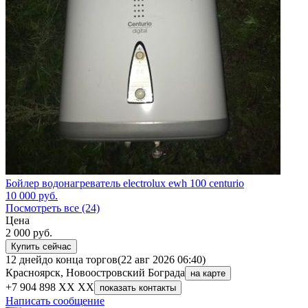
Бойлер водонагреватель electrolux ewh 100 centurio
10 000
руб.
Посмотреть все (24)
Цена
2 000
руб.
Купить сейчас
12 дней
до конца торгов
(22 авг 2026 06:40)
Красноярск, Новоостровский Бограда
на карте
+7 904 898 XX XX
показать контакты
Написать сообщение