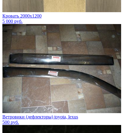
Кровать 2000х1200
5 000
руб.
Ветровики (дефлекторы) toyota, lexus
500
руб.