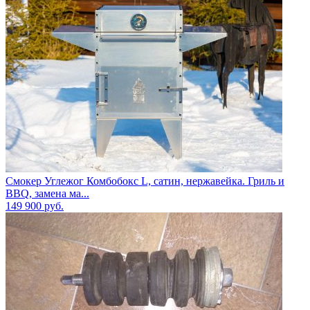
Смокер Углежог Комбобокс L, сатин, нержавейка. Гриль и
BBQ, замена ма...
149 900
руб.