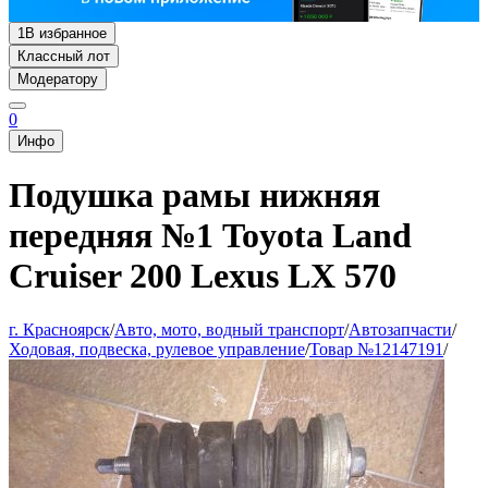
1
В избранное
Классный лот
Модератору
0
Инфо
Подушка рамы нижняя
передняя №1 Toyota Land
Cruiser 200 Lexus LX 570
г. Красноярск
/
Авто, мото, водный транспорт
/
Автозапчасти
/
Ходовая, подвеска, рулевое управление
/
Товар №12147191
/