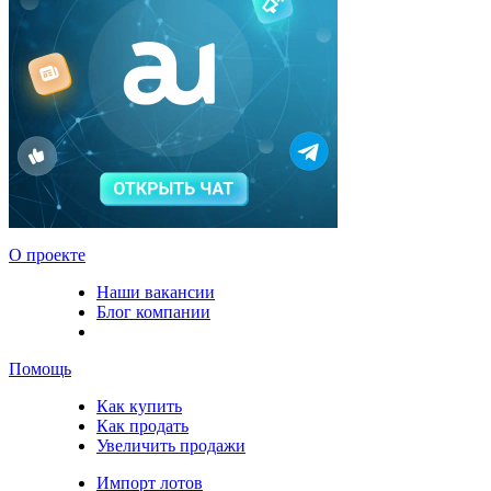
О проекте
Наши вакансии
Блог компании
Помощь
Как купить
Как продать
Увеличить продажи
Импорт лотов