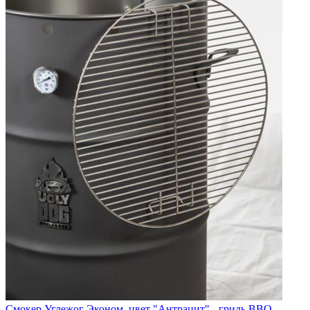
Смокер Углежог Эконом, цвет "Антрацит" - гриль BBQ