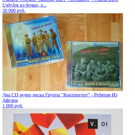
UglyJog из бочки, л...
30 000
руб.
Два CD аудио диска Группа "Контингент" - Ребятам Из
Афгана
1 000
руб.