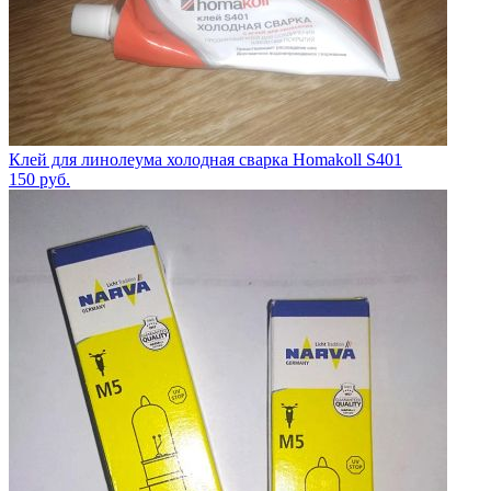
Клей для линолеума холодная сварка Homakoll S401
150
руб.