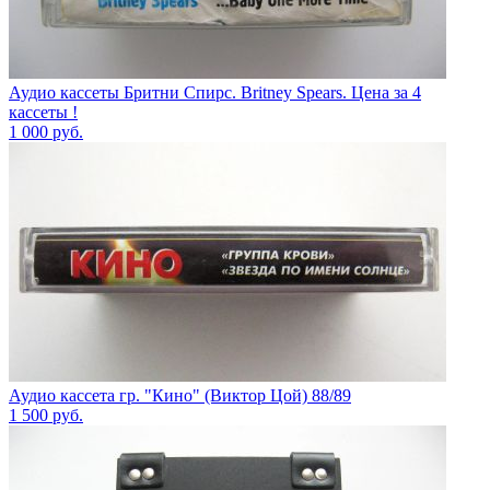
Аудио кассеты Бритни Спирс. Britney Spears. Цена за 4
кассеты !
1 000
руб.
Аудио кассета гр. "Кино" (Виктор Цой) 88/89
1 500
руб.