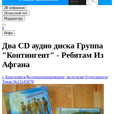
2
В избранное
1
Классный лот
Модератору
0
Инфо
Два CD аудио диска Группа
"Контингент" - Ребятам Из
Афгана
г. Красноярск
/
Коллекционирование, моделизм
/
Аудиозаписи
/
Товар №12145879
/