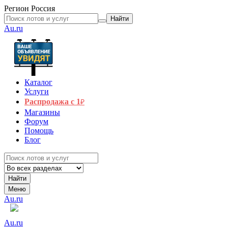
Регион
Россия
Найти
Au.ru
Каталог
Услуги
Распродажа с 1
₽
Магазины
Форум
Помощь
Блог
Найти
Меню
Au.ru
Au.ru