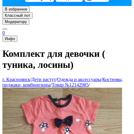
В избранное
Классный лот
Модератору
0
Инфо
Комплект для девочки (
туника, лосины)
г. Красноярск
/
Дети растут
/
Одежда и аксессуары
/
Костюмы,
пиджаки, комбинезоны
/
Товар №12142985
/