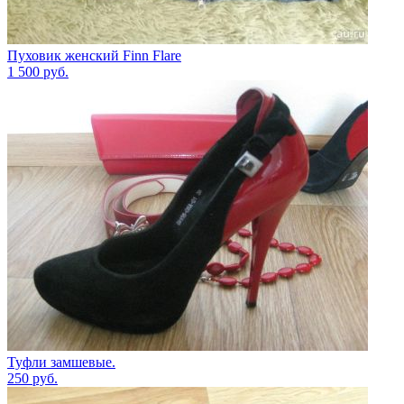
Пуховик женский Finn Flare
1 500
руб.
Туфли замшевые.
250
руб.