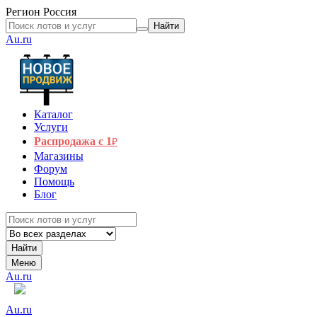
Регион
Россия
Найти
Au.ru
Каталог
Услуги
Распродажа с 1
₽
Магазины
Форум
Помощь
Блог
Найти
Меню
Au.ru
Au.ru