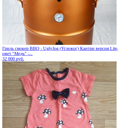
Гриль смокер BBQ - UglyJog (Углежог) Кантри версия Lite,
цвет "Медь" -...
32 000
руб.