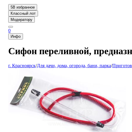
5
В избранное
Классный лот
Модератору
0
Инфо
Сифон переливной, предназн
г. Красноярск
/
Для дачи, дома, огорода, бани, парка
/
Приготов