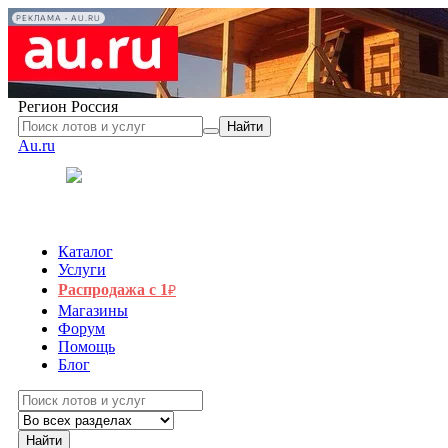
РЕКЛАМА • AU.RU
Регион
Россия
Найти
Au.ru
Каталог
Услуги
Распродажа с 1
₽
Магазины
Форум
Помощь
Блог
Найти