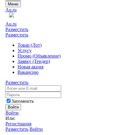
Меню
Au.ru
Au.ru
Разместить
Разместить
Товар (Лот)
Услугу
Промо (Объявление)
Заявку (Тендер)
Новая акция
Вакансию
Разместить
Запомнить
Войти
Войти
Или:
Регистрация
Разместить
Войти