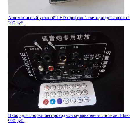
Алюминиевый угловой LED профиль \ светодиодная лента \
200
руб.
Набор для сборки беспроводной музыкальной системы Bluet
900
руб.