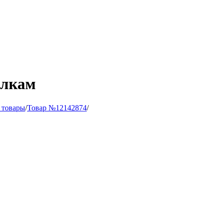
ылкам
 товары
/
Товар №12142874
/