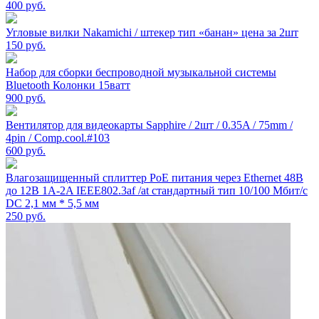
400
руб.
Угловые вилки Nakamichi / штекер тип «банан» цена за 2шт
150
руб.
Набор для сборки беспроводной музыкальной системы
Bluetooth Колонки 15ватт
900
руб.
Вентилятор для видеокарты Sapphire / 2шт / 0.35A / 75mm /
4pin / Comp.cool.#103
600
руб.
Влагозащищенный сплиттер PoE питания через Ethernet 48В
до 12В 1A-2A IEEE802.3af /at стандартный тип 10/100 Мбит/с
DC 2,1 мм * 5,5 мм
250
руб.