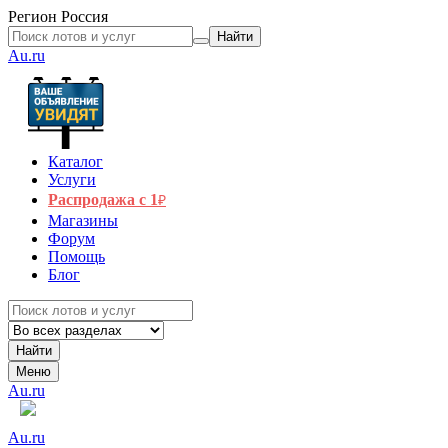
Регион
Россия
Найти
Au.ru
Каталог
Услуги
Распродажа с 1
₽
Магазины
Форум
Помощь
Блог
Найти
Меню
Au.ru
Au.ru