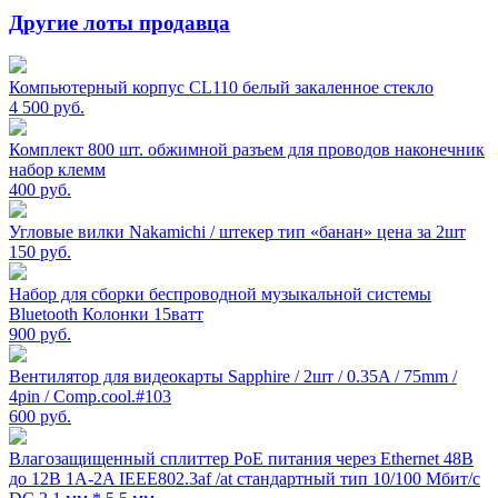
Другие лоты продавца
Компьютерный корпус CL110 белый закаленное стекло
4 500
руб.
Комплект 800 шт. обжимной разъем для проводов наконечник
набор клемм
400
руб.
Угловые вилки Nakamichi / штекер тип «банан» цена за 2шт
150
руб.
Набор для сборки беспроводной музыкальной системы
Bluetooth Колонки 15ватт
900
руб.
Вентилятор для видеокарты Sapphire / 2шт / 0.35A / 75mm /
4pin / Comp.cool.#103
600
руб.
Влагозащищенный сплиттер PoE питания через Ethernet 48В
до 12В 1A-2A IEEE802.3af /at стандартный тип 10/100 Мбит/с