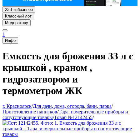
23
В избранное
Классный лот
Модератору
1
Инфо
Емкость для брожения 33 л с
крышкой , краном ,
гидрозатвором и
термометром ЖК
г. Красноярск
/
Для дачи, дома, огорода, бани, парка
/
Приготовление напитков
/
Тара, измерительные приборы и
сопутствующие товары
/
Товар №12142455
/