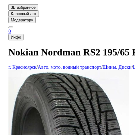
3
В избранное
Классный лот
Модератору
0
Инфо
Nokian Nordman RS2 195/65 
г. Красноярск
/
Авто, мото, водный транспорт
/
Шины, Диски
/