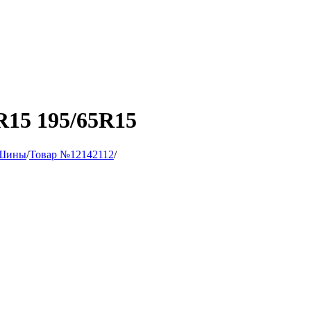
R15 195/65R15
Шины
/
Товар №12142112
/