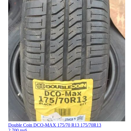
Double Coin DCO-MAX 175/70 R13 175/70R13
2 700
руб.