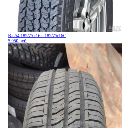
Вл-54 185/75 r16 c 185/75r16С
5 950
руб.