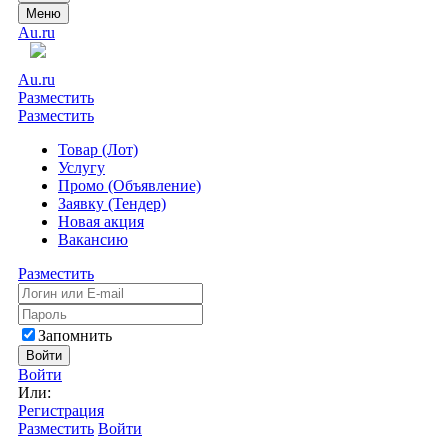
Меню
Au.ru
Au.ru
Разместить
Разместить
Товар (Лот)
Услугу
Промо (Объявление)
Заявку (Тендер)
Новая акция
Вакансию
Разместить
Запомнить
Войти
Войти
Или:
Регистрация
Разместить
Войти