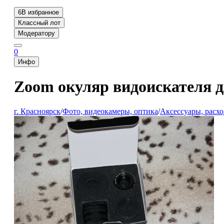
6
В избранное
Классный лот
Модератору
0
Инфо
Zoom окуляр видоискателя 
г. Красноярск
/
Фото, видеокамеры, оптика
/
Аксессуары, расх