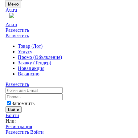
Меню
Au.ru
Au.ru
Разместить
Разместить
Товар (Лот)
Услугу
Промо (Объявление)
Заявку (Тендер)
Новая акция
Вакансию
Разместить
Запомнить
Войти
Войти
Или:
Регистрация
Разместить
Войти