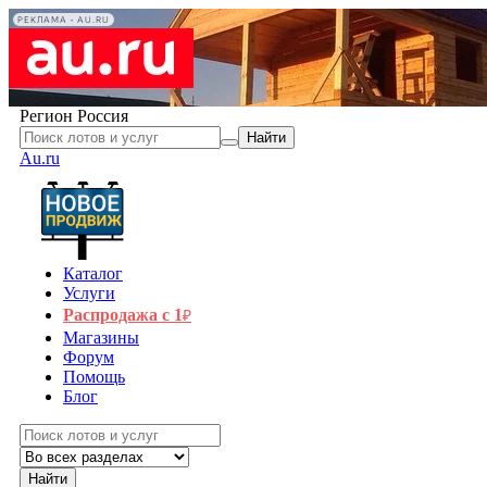
РЕКЛАМА • AU.RU
Регион
Россия
Найти
Au.ru
Каталог
Услуги
Распродажа с 1
₽
Магазины
Форум
Помощь
Блог
Найти