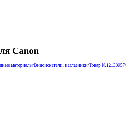
для Canon
одные материалы
/
Видоискатели, наглазники
/
Товар №12138957
/