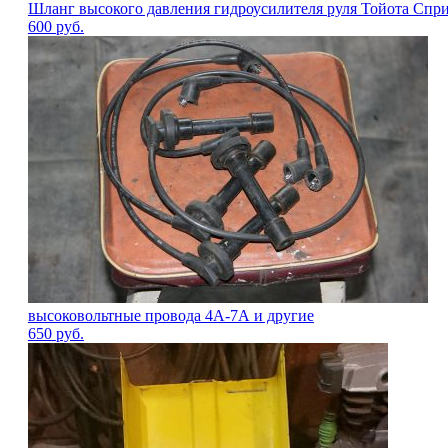
Шланг высокого давления гидроусилителя руля Тойота Спр
600
руб.
высоковольтные провода 4А-7А и другие
650
руб.