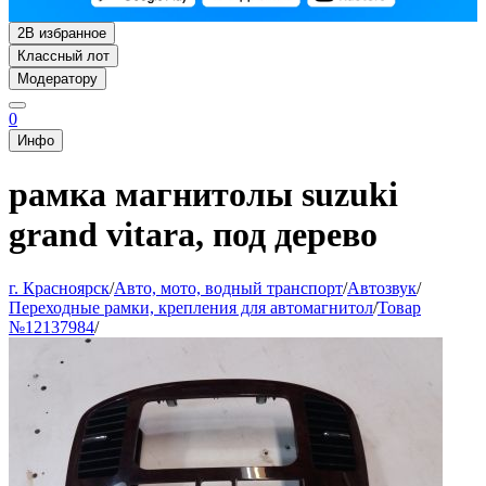
2
В избранное
Классный лот
Модератору
0
Инфо
рамка магнитолы suzuki
grand vitara, под дерево
г. Красноярск
/
Авто, мото, водный транспорт
/
Автозвук
/
Переходные рамки, крепления для автомагнитол
/
Товар
№12137984
/