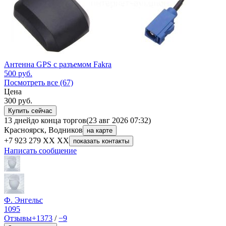
Антенна GPS с разъемом Fakra
500
руб.
Посмотреть все (67)
Цена
300
руб.
Купить сейчас
13 дней
до конца торгов
(23 авг 2026 07:32)
Красноярск, Водников
на карте
+7 923 279 XX XX
показать контакты
Написать сообщение
Ф. Энгельс
1095
Отзывы
+1373
/
−9