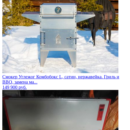
Смокер Углежог Комбобокс L, сатин, нержавейка. Гриль и
BBQ, замена ма...
149 900
руб.