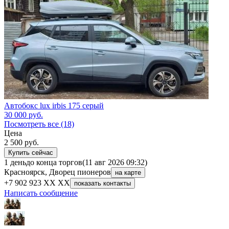
Автобокс lux irbis 175 серый
30 000
руб.
Посмотреть все (18)
Цена
2 500
руб.
Купить сейчас
1 день
до конца торгов
(11 авг 2026 09:32)
Красноярск, Дворец пионеров
на карте
+7 902 923 XX XX
показать контакты
Написать сообщение