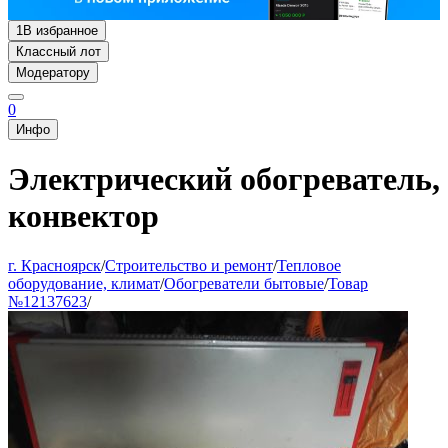
1
В избранное
Классный лот
Модератору
0
Инфо
Электрический обогреватель,
конвектор
г. Красноярск
/
Строительство и ремонт
/
Тепловое
оборудование, климат
/
Обогреватели бытовые
/
Товар
№12137623
/