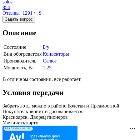
solos
854
Отзывы
+1291
/
−9
Задать вопрос
Описание
Состояние
Б/у
Вид обогревателя
Конвекторы
Производитель
Салют
Мощность, Вт
1.25
В отличном состоянии, все работает.
Условия передачи
Забрать лоты можно в районе Взлетки и Предмостной.
Покупатель звонит и договаривается.
Красноярск, Дворец пионеров
Увеличить карту
РЕКЛАМА • AU.RU