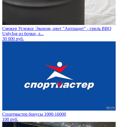
Смокер Углежог Эконом, цвет "Антрацит" - гриль BBQ
UglyJog из бочки, л...
30 000
руб.
Спортмастер бонусы 1000-16000
100
руб.