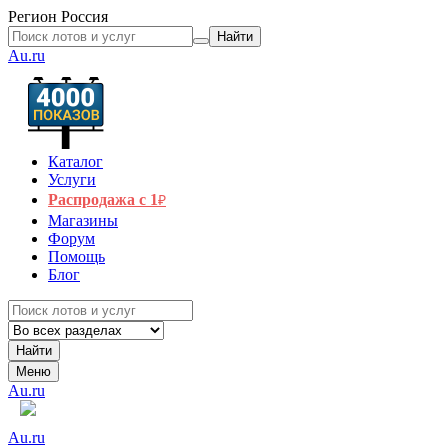
Регион
Россия
Найти
Au.ru
Каталог
Услуги
Распродажа с 1
₽
Магазины
Форум
Помощь
Блог
Найти
Меню
Au.ru
Au.ru