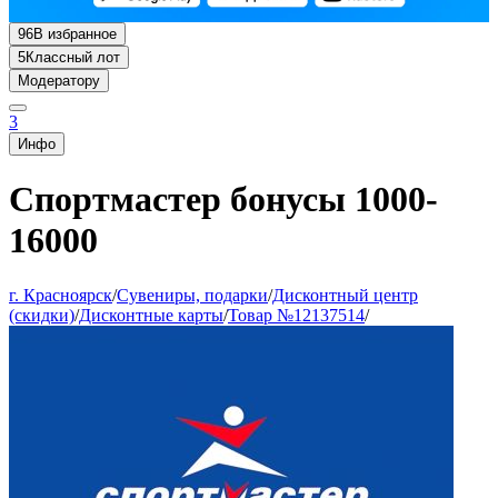
96
В избранное
5
Классный лот
Модератору
3
Инфо
Спортмастер бонусы 1000-
16000
г. Красноярск
/
Сувениры, подарки
/
Дисконтный центр
(скидки)
/
Дисконтные карты
/
Товар №12137514
/