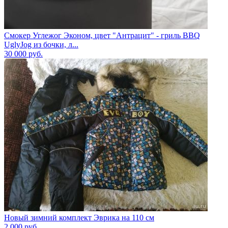
Смокер Углежог Эконом, цвет "Антрацит" - гриль BBQ
UglyJog из бочки, л...
30 000
руб.
Новый зимний комплект Эврика на 110 см
2 000
руб.