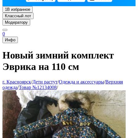
1
В избранное
Классный лот
Модератору
0
Инфо
Новый зимний комплект
Эврика на 110 см
г. Красноярск
/
Дети растут
/
Одежда и аксессуары
/
Верхняя
одежда
/
Товар №12134008
/