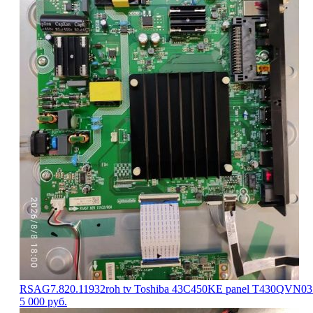
RSAG7.820.11932roh tv Toshiba 43C450KE panel T430QVN03
5 000
руб.