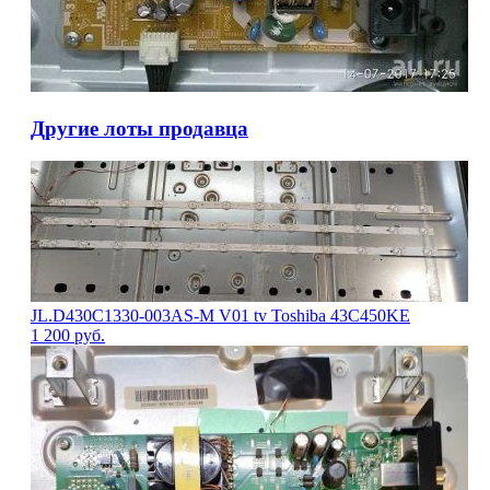
Другие лоты продавца
JL.D430C1330-003AS-M V01 tv Toshiba 43C450KE
1 200
руб.