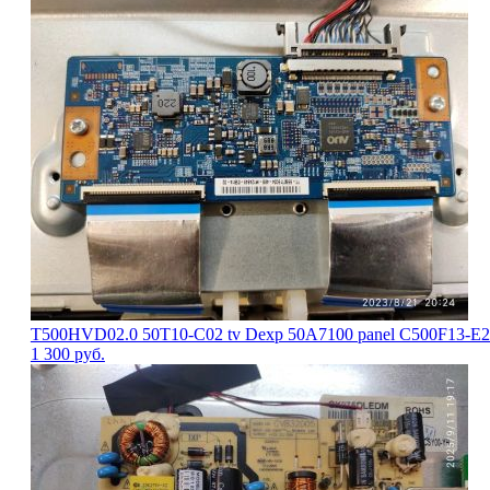
T500HVD02.0 50T10-C02 tv Dexp 50A7100 panel C500F13-
1 300
руб.