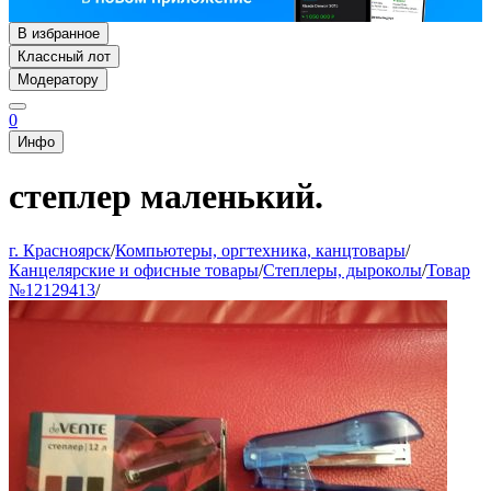
В избранное
Классный лот
Модератору
0
Инфо
степлер маленький.
г. Красноярск
/
Компьютеры, оргтехника, канцтовары
/
Канцелярские и офисные товары
/
Степлеры, дыроколы
/
Товар
№12129413
/