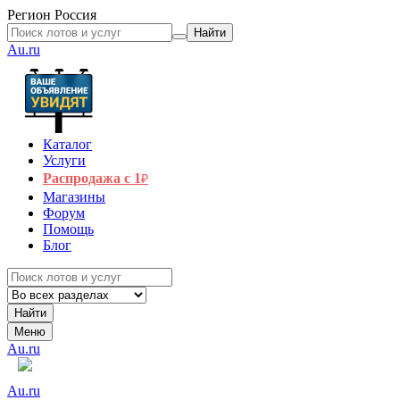
Регион
Россия
Найти
Au.ru
Каталог
Услуги
Распродажа с 1
₽
Магазины
Форум
Помощь
Блог
Найти
Меню
Au.ru
Au.ru