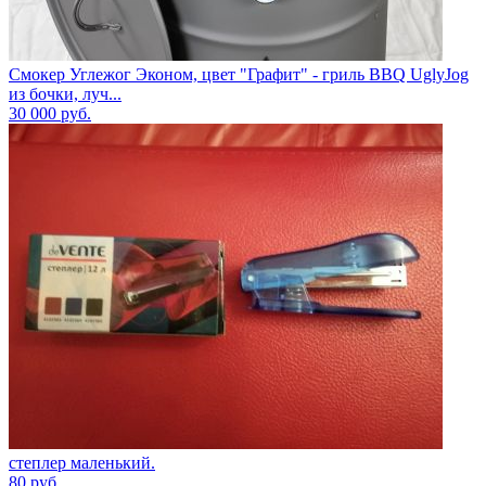
Смокер Углежог Эконом, цвет "Графит" - гриль BBQ UglyJog
из бочки, луч...
30 000
руб.
степлер маленький.
80
руб.