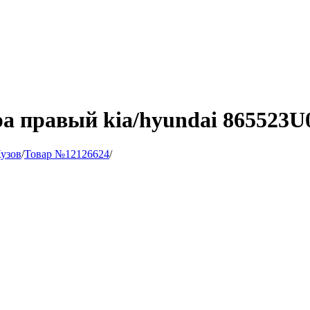
а правый kia/hyundai 865523U
узов
/
Товар №12126624
/