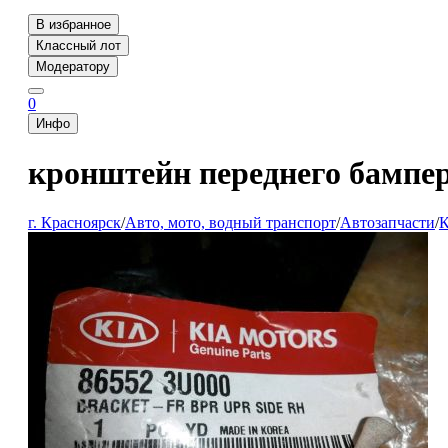
В избранное
Классный лот
Модератору
0
Инфо
кронштейн переднего бампер
г. Красноярск
/
Авто, мото, водный транспорт
/
Автозапчасти
/
К