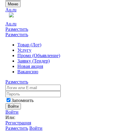
Меню
Au.ru
Au.ru
Разместить
Разместить
Товар (Лот)
Услугу
Промо (Объявление)
Заявку (Тендер)
Новая акция
Вакансию
Разместить
Запомнить
Войти
Войти
Или:
Регистрация
Разместить
Войти