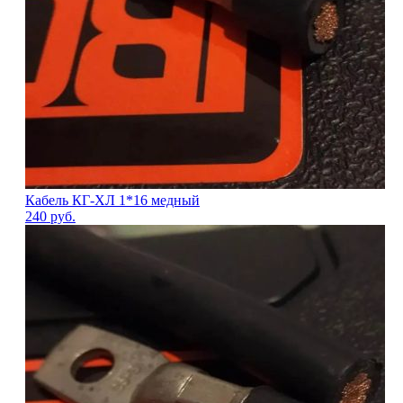
Кабель КГ-ХЛ 1*16 медный
240
руб.