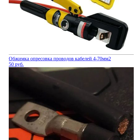
Обжимка опресовка проводов кабелей 4-70мм2
50
руб.