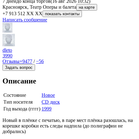
7 дней
до конца торгов
(16 авг 2026 10:32)
Красноярск, Театр Оперы и балета
на карте
+7 913 512 XX XX
показать контакты
Написать сообщение
dleto
3990
Отзывы
+9477
/
−56
Задать вопрос
Описание
Состояние
Новое
Тип носителя
CD диск
Год выхода (гггг)
1999
Новый в плёнке с печатью, в паре мест плёнка разошлась, на
корешке коробки есть следы надпила (до полиграфии не
добрались)