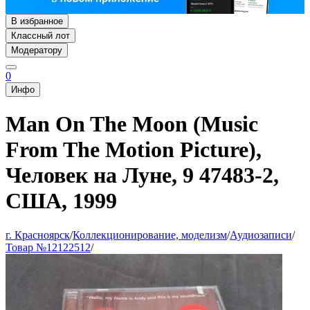
В избранное
Классный лот
Модератору
0
Инфо
Man On The Moon (Music
From The Motion Picture),
Человек на Луне, 9 47483-2,
США, 1999
г. Красноярск
/
Коллекционирование, моделизм
/
Аудиозаписи
/
Товар №12122512
/