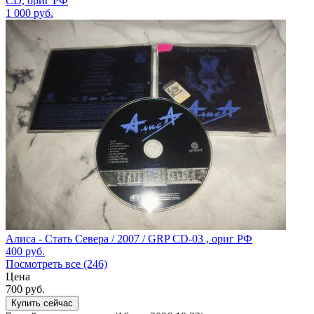
CD, ориг РФ
1 000
руб.
Алиса - Стать Севера / 2007 / GRP CD-03 , ориг РФ
400
руб.
Посмотреть все (246)
Цена
700
руб.
Купить сейчас