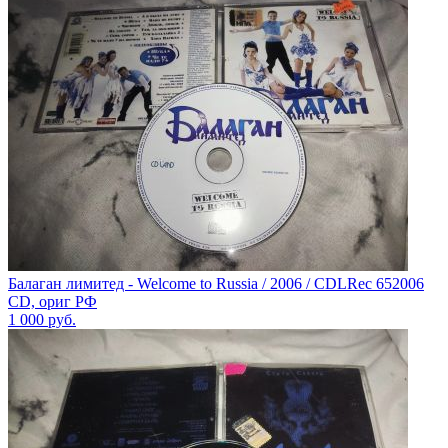
Балаган лимитед - Welcome to Russia / 2006 / CDLRec 652006
CD, ориг РФ
1 000
руб.