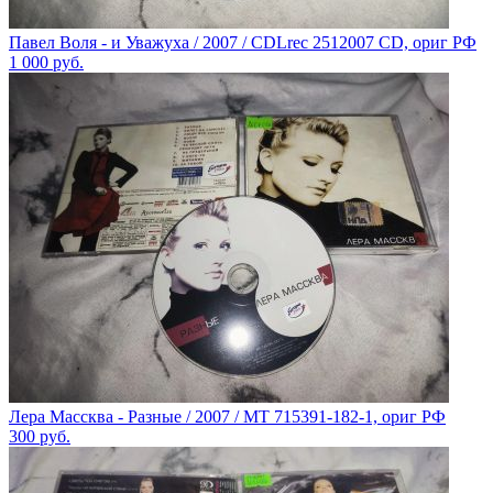
Павел Воля - и Уважуха / 2007 / CDLrec 2512007 CD, ориг РФ
1 000
руб.
Лера Массква - Разные / 2007 / MT 715391-182-1, ориг РФ
300
руб.