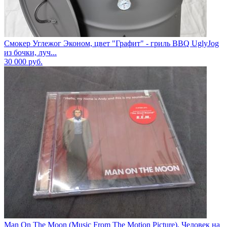
Смокер Углежог Эконом, цвет "Графит" - гриль BBQ UglyJog
из бочки, луч...
30 000
руб.
Man On The Moon (Music From The Motion Picture), Человек на