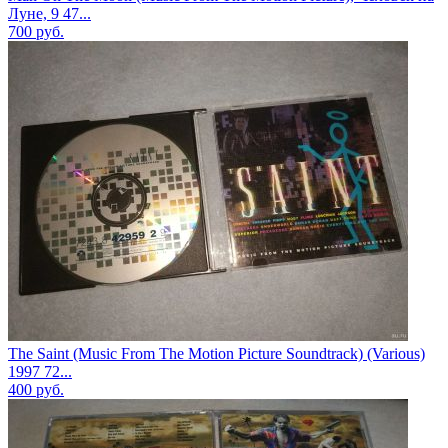
Луне, 9 47...
700
руб.
The Saint (Music From The Motion Picture Soundtrack) (Various)
1997 72...
400
руб.