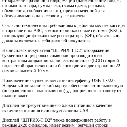
отображения различной информации (наименование товара,
стоимость товара, сумма чека, сумма сдачи, реклама,
объявления, сообщения и т.п.), предназначенной для
обслуживаемого на кассовом узле клиента.
Согласно техническим требованиям к рабочим местам кассира
в торговле и на АЗС, компьютерно-кассовые системы (ККС),
использующие фискальные регистраторы (ФР), обязательно
должны включать в себя дисплей покупателя.
На дисплеях покупателя "ШТРИХ-Т D2" отображение
буквенных и цифровых символов производится на
контрастном жидкокристаллическом дисплее (LCD) с яркой
подсветкой оранжевого или белого цвета в две строки по 22
символа высотой 10 мм.
Подключение осуществляется по интерфейсу USB 1.х/2.0.
Надежный металлический корпус обеспечивает повышенную
(по сравнению с пластиковыми) ударопрочность и защиту от
пыли и влаги.
Дисплей не требует внешнего блока питания: в качестве
источника питания используется шина USB.
Дисплей "ШТРИХ-Т D2" также поддерживает работу в
режиме 2x20 символов, имеет режим "бегущей строки".