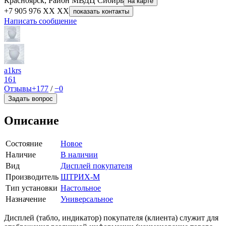
Красноярск, Район МВДЦ Сибирь
на карте
+7 905 976 XX XX
показать контакты
Написать сообщение
a1krs
161
Отзывы
+177
/
−0
Задать вопрос
Описание
Состояние
Новое
Наличие
В наличии
Вид
Дисплей покупателя
Производитель
ШТРИХ-М
Тип установки
Настольное
Назначение
Универсальное
Дисплей (табло, индикатор) покупателя (клиента) служит для