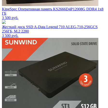
KingSpec Оперативная память KS2666D4P12008G DDR4 1x8
ГБ
3 500
руб.
Жесткий диск SSD A-Data Legend 710 ALEG-710-256GCS
256ГБ, M.2 2280
3 500
руб.