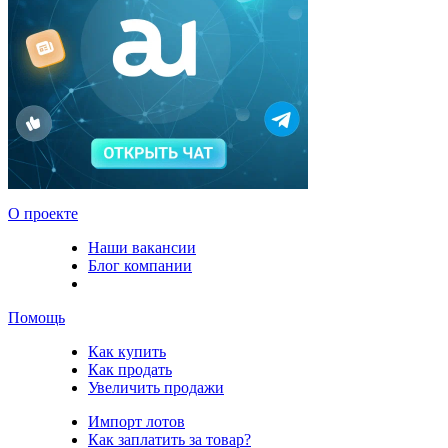
О проекте
Наши вакансии
Блог компании
Помощь
Как купить
Как продать
Увеличить продажи
Импорт лотов
Как заплатить за товар?