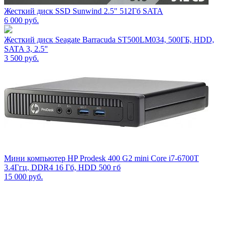
Жесткий диск SSD Sunwind 2.5" 512Гб SATA
6 000
руб.
Жесткий диск Seagate Barracuda ST500LM034, 500ГБ, HDD,
SATA 3, 2.5"
3 500
руб.
Мини компьютер HP Prodesk 400 G2 mini Core i7-6700T
3.4Ггц, DDR4 16 Гб, HDD 500 гб
15 000
руб.