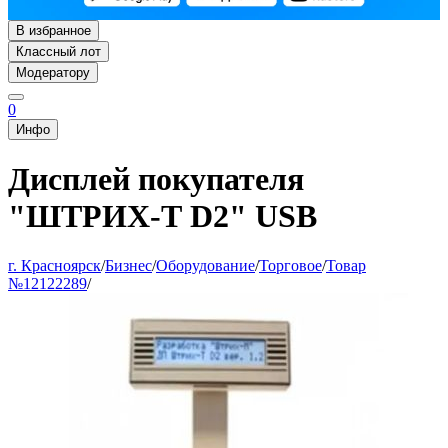
В избранное
Классный лот
Модератору
0
Инфо
Дисплей покупателя
"ШТРИХ-Т D2" USB
г. Красноярск
/
Бизнес
/
Оборудование
/
Торговое
/
Товар
№12122289
/