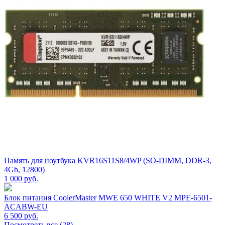
Память для ноутбука KVR16S11S8/4WP (SO-DIMM, DDR-3,
4Gb, 12800)
1 000
руб.
Блок питания CoolerMaster MWE 650 WHITE V2 MPE-6501-
ACABW-EU
6 500
руб.
Посмотреть все (28)