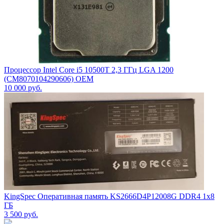
Процессор Intel Core i5 10500T 2,3 ГГц LGA 1200
(CM8070104290606) OEM
10 000
руб.
KingSpec Оперативная память KS2666D4P12008G DDR4 1x8
ГБ
3 500
руб.