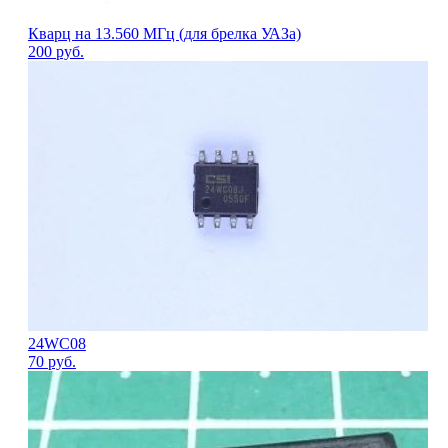
Кварц на 13.560 МГц (для брелка УАЗа)
200
руб.
24WC08
70
руб.