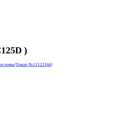
125D )
осхемы
/
Товар №12122160
/