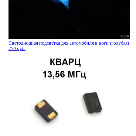
Светодиодная подсветка для автомобиля в ноги (голубая)
750
руб.