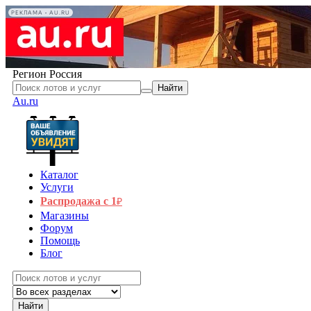
РЕКЛАМА • AU.RU
Регион
Россия
Найти
Au.ru
Каталог
Услуги
Распродажа с 1
₽
Магазины
Форум
Помощь
Блог
Найти