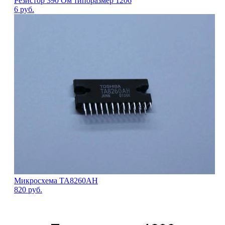
Резистор 390 Ом типоразмер 1206
6
руб.
Микросхема TA8260AH
820
руб.