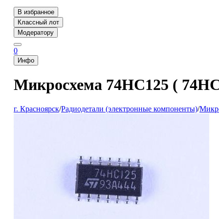
В избранное
Классный лот
Модератору
0
Инфо
Микросхема 74HC125 ( 74HC
г. Красноярск
/
Радиодетали (электронные компоненты)
/
Микр