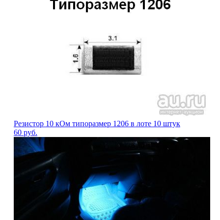
Резистор 10 кОм типоразмер 1206 в лоте 10 штук
60
руб.