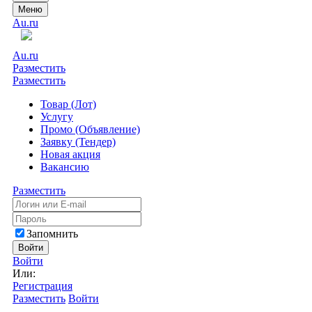
Меню
Au.ru
Au.ru
Разместить
Разместить
Товар (Лот)
Услугу
Промо (Объявление)
Заявку (Тендер)
Новая акция
Вакансию
Разместить
Запомнить
Войти
Войти
Или:
Регистрация
Разместить
Войти