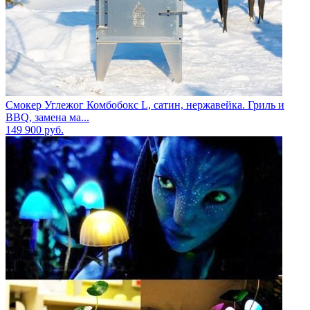
Смокер Углежог Комбобокс L, сатин, нержавейка. Гриль и
BBQ, замена ма...
149 900
руб.