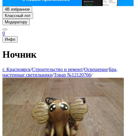
4
В избранное
Классный лот
Модератору
0
Инфо
Ночник
г. Красноярск
/
Строительство и ремонт
/
Освещение
/
Бра,
настенные светильники
/
Товар №12120766
/