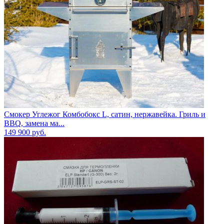
Смокер Углежог Комбобокс L, сатин, нержавейка. Гриль и
BBQ, замена ма...
149 900
руб.