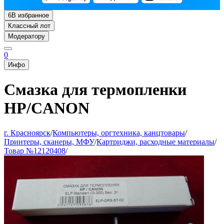
6
В избранное
Классный лот
Модератору
0
Инфо
Смазка для термопленки
HP/CANON
г. Красноярск
/
Компьютеры, оргтехника, канцтовары
/
Принтеры, сканеры, МФУ
/
Картриджи, расходные материалы
/
Товар №12120408
/