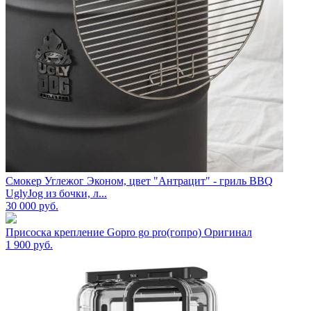
Смокер Углежог Эконом, цвет "Антрацит" - гриль BBQ
UglyJog из бочки, л...
30 000
руб.
Присоска крепление Gopro go pro(гопро) Оригинал
1 900
руб.