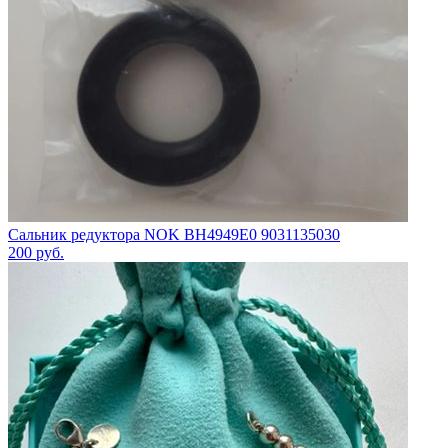
Сальник редуктора NOK BH4949E0 9031135030
200
руб.