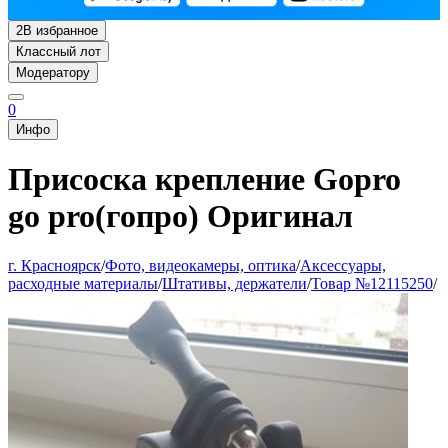
2
В избранное
Классный лот
Модератору
0
Инфо
Присоска крепление Gopro
go pro(гопро) Оригинал
г. Красноярск
/
Фото, видеокамеры, оптика
/
Аксессуары,
расходные материалы
/
Штативы, держатели
/
Товар №12115250
/