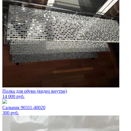
Полка для обуви (видео внутри)
14 000
руб.
Сальник 90311-40020
300
руб.