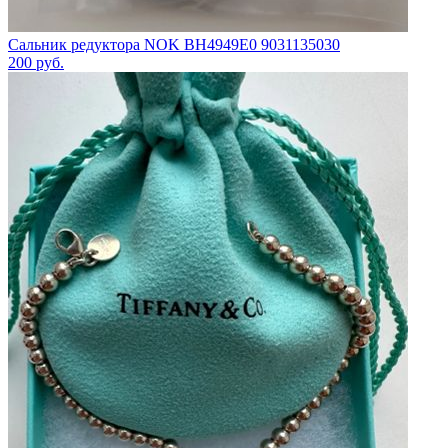
Сальник редуктора NOK BH4949E0 9031135030
200
руб.