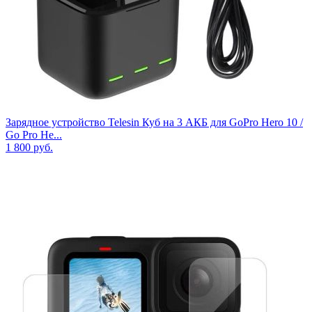
Зарядное устройство Telesin Куб на 3 АКБ для GoPro Hero 10 /
Go Pro He...
1 800
руб.