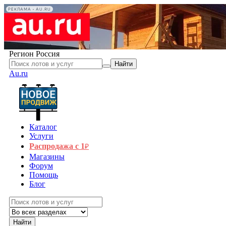
РЕКЛАМА • AU.RU
Регион
Россия
Найти
Au.ru
Каталог
Услуги
Распродажа с 1
₽
Магазины
Форум
Помощь
Блог
Найти