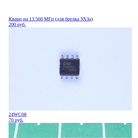
Кварц на 13.560 МГц (для брелка УАЗа)
200
руб.
24WC08
70
руб.