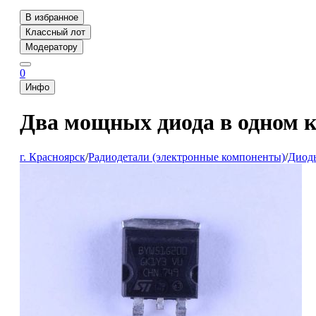
В избранное
Классный лот
Модератору
0
Инфо
Два мощных диода в одном 
г. Красноярск
/
Радиодетали (электронные компоненты)
/
Диод