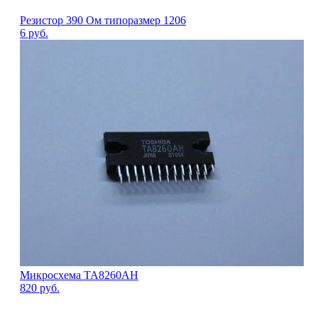
Резистор 390 Ом типоразмер 1206
6
руб.
Микросхема TA8260AH
820
руб.