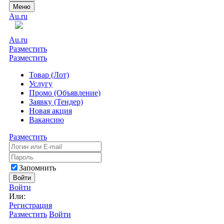
Меню
Au.ru
Au.ru
Разместить
Разместить
Товар (Лот)
Услугу
Промо (Объявление)
Заявку (Тендер)
Новая акция
Вакансию
Разместить
Запомнить
Войти
Войти
Или:
Регистрация
Разместить
Войти