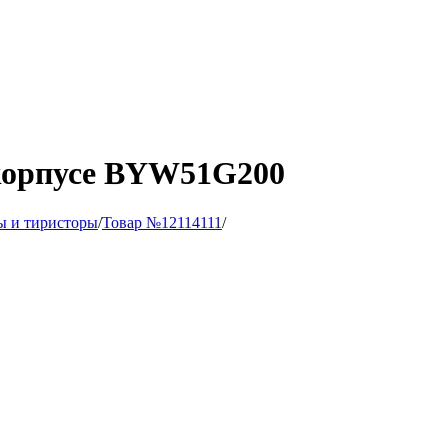
корпусе BYW51G200
ы и тиристоры
/
Товар №12114111
/