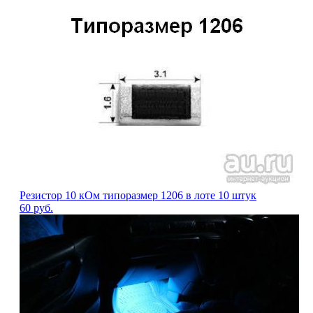
Резистор 10 кОм типоразмер 1206 в лоте 10 штук
60
руб.