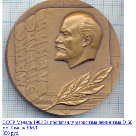
СССР Медаль 1982 За пропаганду марксизма-ленинизма D-60
мм Томпак ЛМД
850
руб.