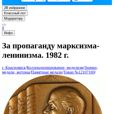
2
В избранное
Классный лот
Модератору
0
Инфо
За пропаганду марксизма-
ленинизма. 1982 г.
г. Красноярск
/
Коллекционирование, моделизм
/
Значки,
медали, жетоны
/
Памятные медали
/
Товар №12107169
/