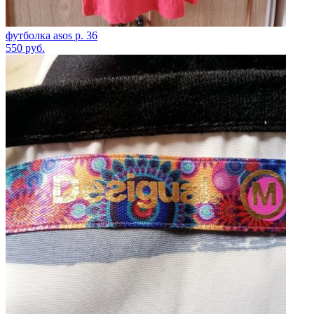
футболка asos р. 36
550
руб.