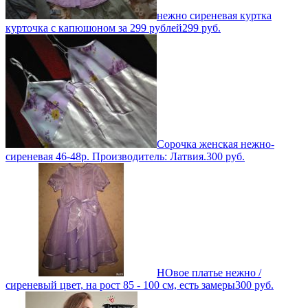
нежно сиреневая куртка
курточка с капюшоном за 299 рублей
299
руб.
Сорочка женская нежно-
сиреневая 46-48р. Производитель: Латвия.
300
руб.
НОвое платье нежно /
сиреневый цвет, на рост 85 - 100 см, есть замеры
300
руб.