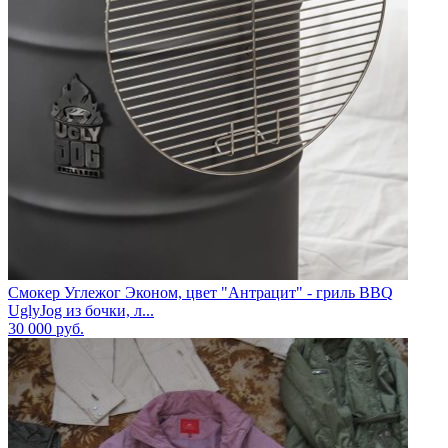
Смокер Углежог Эконом, цвет "Антрацит" - гриль BBQ
UglyJog из бочки, л...
30 000
руб.