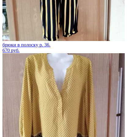
брюки в полоску р. 36.
670
руб.