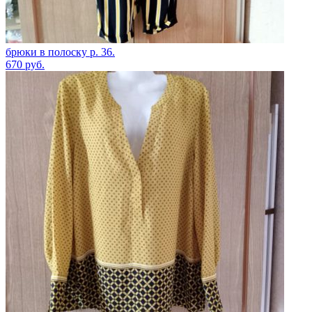
брюки в полоску р. 36.
670
руб.