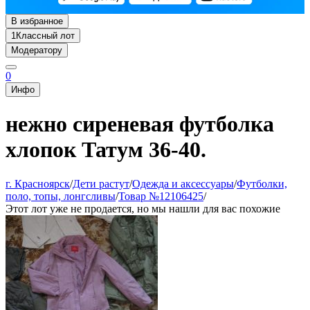
В избранное
1
Классный лот
Модератору
0
Инфо
нежно сиреневая футболка
хлопок Татум 36-40.
г. Красноярск
/
Дети растут
/
Одежда и аксессуары
/
Футболки,
поло, топы, лонгсливы
/
Товар №12106425
/
Этот лот уже не продается, но мы нашли для вас похожие