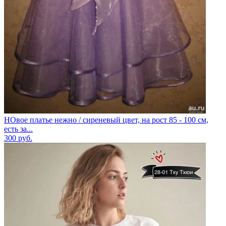
НОвое платье нежно / сиреневый цвет, на рост 85 - 100 см,
есть за...
300
руб.