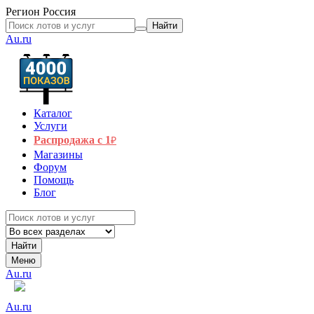
Регион
Россия
Найти
Au.ru
Каталог
Услуги
Распродажа с 1
₽
Магазины
Форум
Помощь
Блог
Найти
Меню
Au.ru
Au.ru