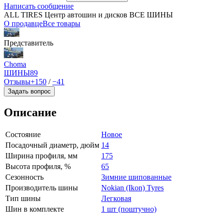
Написать сообщение
ALL TIRES Центр автошин и дисков ВСЕ ШИНЫ
О продавце
Все товары
Представитель
Choma
ШИНЫ
89
Отзывы
+150
/
−41
Задать вопрос
Описание
Состояние
Новое
Посадочный диаметр, дюйм
14
Ширина профиля, мм
175
Высота профиля, %
65
Сезонность
Зимние шипованные
Производитель шины
Nokian (Ikon) Tyres
Тип шины
Легковая
Шин в комплекте
1 шт (поштучно)