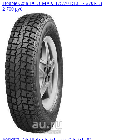
Double Coin DCO-MAX 175/70 R13 175/70R13
2 700
руб.
Forward 156 185/75 R16 C 185/75R16 C ш