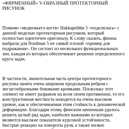
«ФИРМЕННЫЙ» V-ОБРАЗНЫЙ ПРОТЕКТОРНЫЙ
РИСУНОК
Помимо «медвежьего когтя» Hakkapeliitta 5 «поделилась» с
данной моделью протекторным рисунком, который
полностью идентичен оригиналу. К слову сказать, финны
выбрали для Nordman 5 не самый плохой «пример для
подражания». Он состоит из нескольких функциональных
зон, каждая из которых обеспечивает решение определенного
круга задач.
В частности, значительная часть центра протекторного
рисунка занята очень широким продольным ребром с
зигзагообразными боковыми кромками. Поскольку этот
элемент не имеет разрывов на всем своем протяжении, то его
конструктивная жесткость находится на очень высоком
уровне, как и обеспечиваемая этим стойкость к динамической
деформации. Благодаря этому, финским шинникам удалось
решить целый ряд задач, наиболее важными из которых
являются высокие показатели курсовой устойчивости,
быстрые реакции на повороты руля, а также низкое