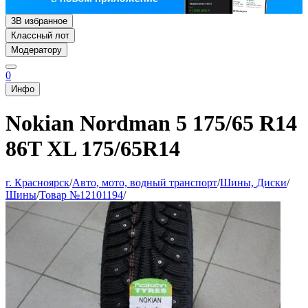
3
В избранное
Классный лот
Модератору
0
Инфо
Nokian Nordman 5 175/65 R14
86T XL 175/65R14
г. Красноярск
/
Авто, мото, водный транспорт
/
Шины, Диски
/
Шины
/
Товар №12101194
/