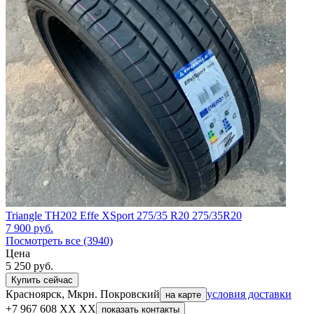
Triangle TH202 Effe XSport 275/35 R20 275/35R20
7 900
руб.
Посмотреть все (3940)
Цена
5 250
руб.
Купить сейчас
Красноярск, Мкрн. Покровский
условия доставки
на карте
+7 967 608 XX XX
показать контакты