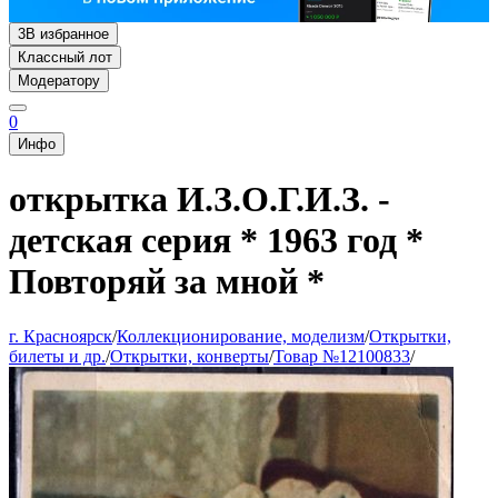
3
В избранное
Классный лот
Модератору
0
Инфо
открытка И.З.О.Г.И.З. -
детская серия * 1963 год *
Повторяй за мной *
г. Красноярск
/
Коллекционирование, моделизм
/
Открытки,
билеты и др.
/
Открытки, конверты
/
Товар №12100833
/