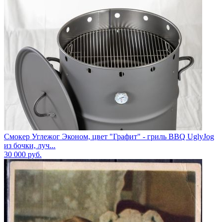
Смокер Углежог Эконом, цвет "Графит" - гриль BBQ UglyJog
из бочки, луч...
30 000
руб.