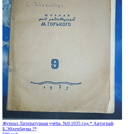
Журнал Литературная учёба. №9.1935 год.* Автограф
Б.Эйхенбаума ?*