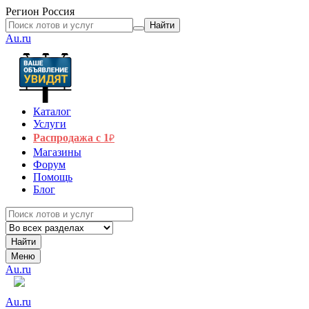
Регион
Россия
Найти
Au.ru
Каталог
Услуги
Распродажа с 1
₽
Магазины
Форум
Помощь
Блог
Найти
Меню
Au.ru
Au.ru