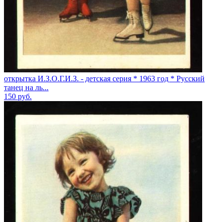
открытка И.З.О.Г.И.З. - детская серия * 1963 год * Русский
танец на ль...
150
руб.