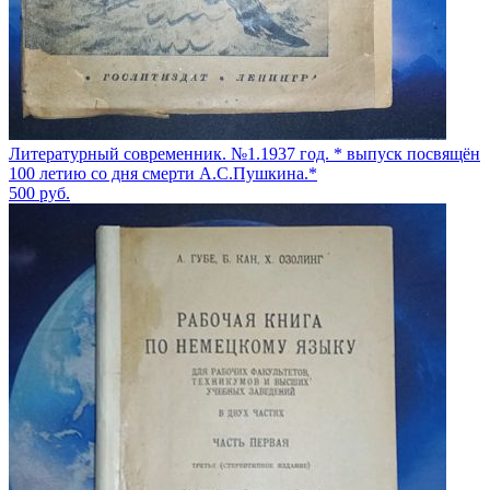
Литературный современник. №1.1937 год. * выпуск посвящён
100 летию со дня смерти А.С.Пушкина.*
500
руб.