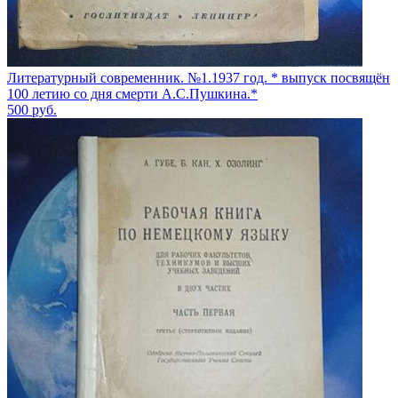
Литературный современник. №1.1937 год. * выпуск посвящён
100 летию со дня смерти А.С.Пушкина.*
500
руб.