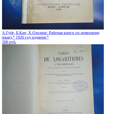
А.Губе, Б.Кан, Х.Озолинг. Рабочая книги по немецкому
языку.* 1926 год издания.*
500
руб.