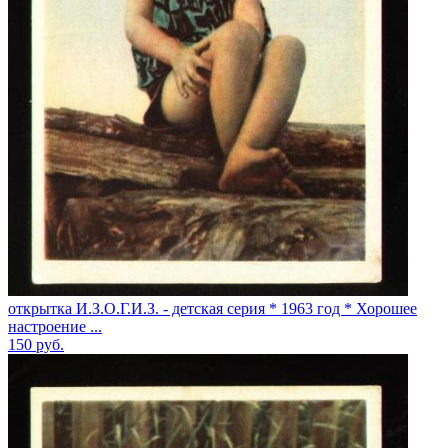
открытка И.З.О.Г.И.З. - детская серия * 1963 год * Хорошее
настроение ...
150
руб.