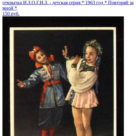
открытка И.З.О.Г.И.З. - детская серия * 1963 год * Повторяй за
мной *
150
руб.