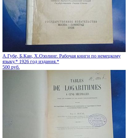
А.Губе, Б.Кан, Х.Озолинг. Рабочая книги по немецкому
языку.* 1926 год издания.*
500
руб.