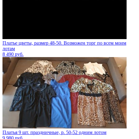
Платье цветы, размер 48-50. Возможен торг по всем моим
лотам
8 490
руб.
Платья 9 шт. праздничные, р. 50-52 одним лотом
9 980
руб.