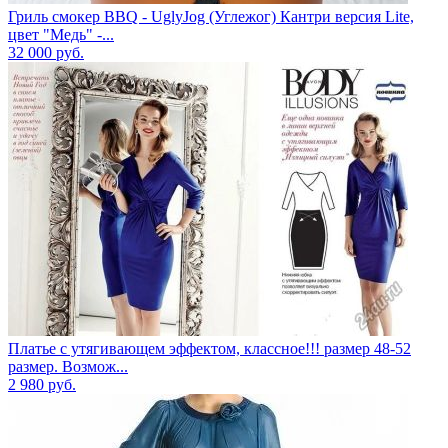
Гриль смокер BBQ - UglyJog (Углежог) Кантри версия Lite,
цвет "Медь" -...
32 000
руб.
Платье с утягивающем эффектом, классное!!! размер 48-52
размер. Возмож...
2 980
руб.