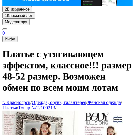
2
В избранное
1
Классный лот
Модератору
0
Инфо
Платье с утягивающем
эффектом, классное!!! размер
48-52 размер. Возможен
обмен по всем моим лотам
г. Красноярск
/
Одежда, обувь, галантерея
/
Женская одежда
/
Платья
/
Товар №12100213
/