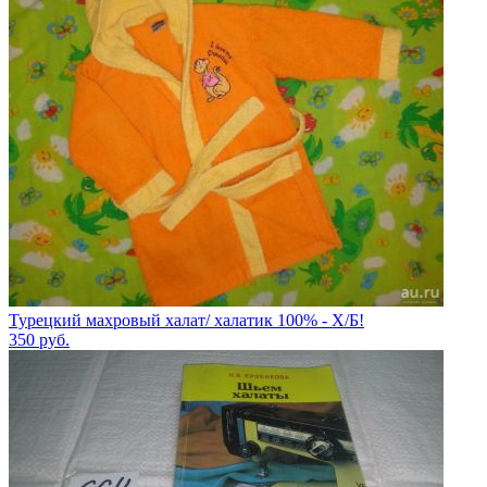
Турецкий махровый халат/ халатик 100% - Х/Б!
350
руб.