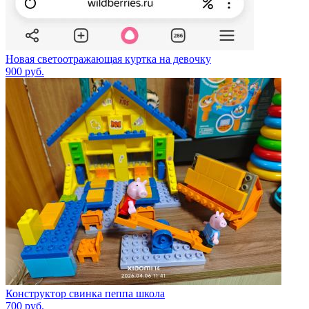
Новая светоотражающая куртка на девочку
900
руб.
Конструктор свинка пеппа школа
700
руб.