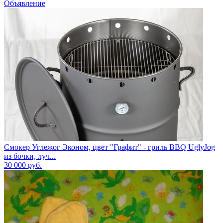
Объявление
Смокер Углежог Эконом, цвет "Графит" - гриль BBQ UglyJog
из бочки, луч...
30 000
руб.