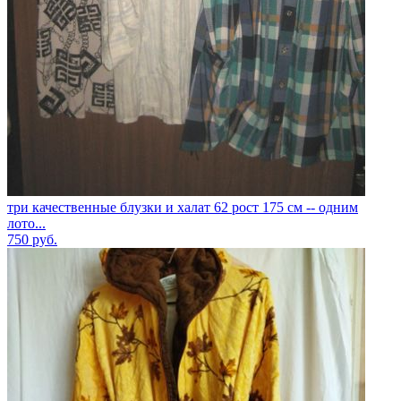
три качественные блузки и халат 62 рост 175 см -- одним
лото...
750
руб.