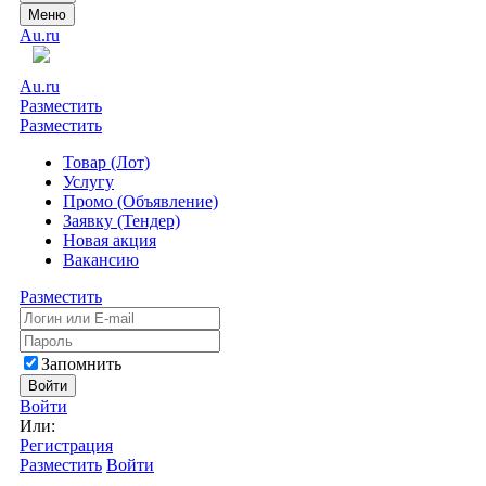
Меню
Au.ru
Au.ru
Разместить
Разместить
Товар (Лот)
Услугу
Промо (Объявление)
Заявку (Тендер)
Новая акция
Вакансию
Разместить
Запомнить
Войти
Войти
Или:
Регистрация
Разместить
Войти