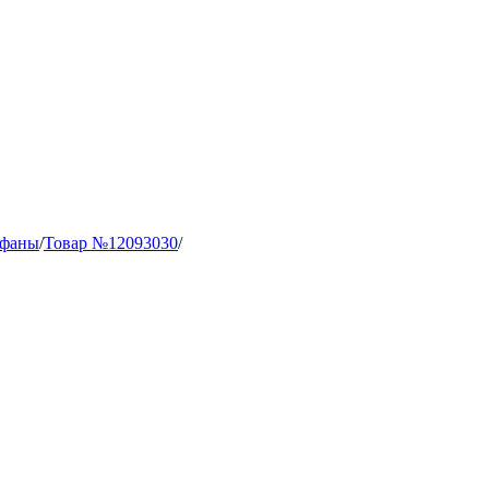
афаны
/
Товар №12093030
/