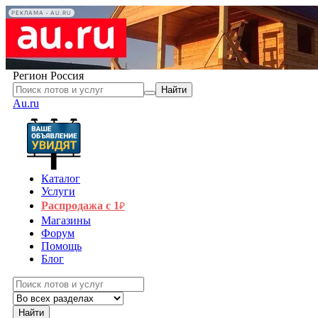
РЕКЛАМА • AU.RU
Регион
Россия
Найти
Au.ru
Каталог
Услуги
Распродажа с 1
₽
Магазины
Форум
Помощь
Блог
Найти