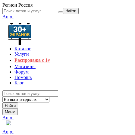
Регион
Россия
Найти
Au.ru
Каталог
Услуги
Распродажа с 1
₽
Магазины
Форум
Помощь
Блог
Найти
Меню
Au.ru
Au.ru