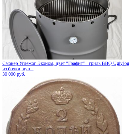
Смокер Углежог Эконом, цвет "Графит" - гриль BBQ UglyJog
из бочки, луч...
30 000
руб.