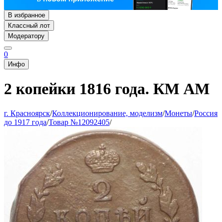
В избранное
Классный лот
Модератору
0
Инфо
2 копейки 1816 года. КМ АМ
г. Красноярск
/
Коллекционирование, моделизм
/
Монеты
/
Россия
до 1917 года
/
Товар №12092405
/