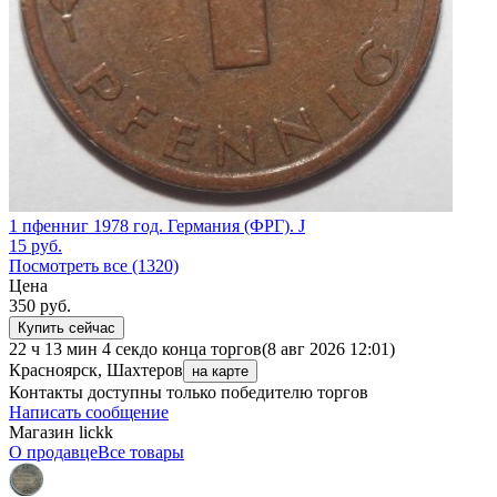
1 пфенниг 1978 год. Германия (ФРГ). J
15
руб.
Посмотреть все (1320)
Цена
350
руб.
Купить сейчас
22 ч 13 мин 4 сек
до конца торгов
(8 авг 2026 12:01)
Красноярск, Шахтеров
на карте
Контакты доступны только победителю торгов
Написать сообщение
Магазин lickk
О продавце
Все товары