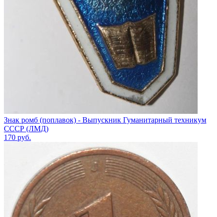
Знак ромб (поплавок) - Выпускник Гуманитарный техникум
СССР (ЛМД)
170
руб.