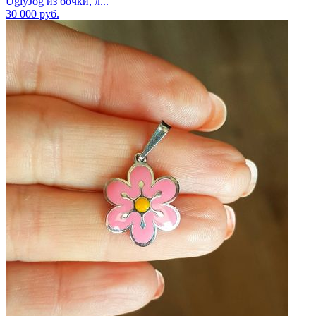
UglyJog из бочки, л...
30 000
руб.