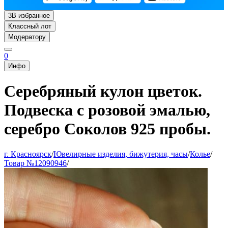
3
В избранное
Классный лот
Модератору
0
Инфо
Серебряный кулон цветок.
Подвеска с розовой эмалью,
серебро Соколов 925 пробы.
г. Красноярск
/
Ювелирные изделия, бижутерия, часы
/
Колье
/
Товар №12090946
/