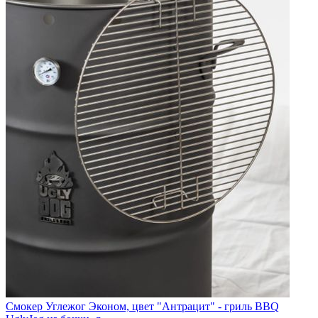
Смокер Углежог Эконом, цвет "Антрацит" - гриль BBQ