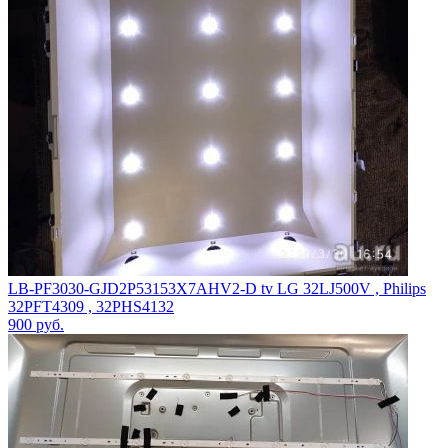
LB-PF3030-GJD2P53153X7AHV2-D tv LG 32LJ500V , Philips
32PFT4309 , 32PHS4132
900
руб.