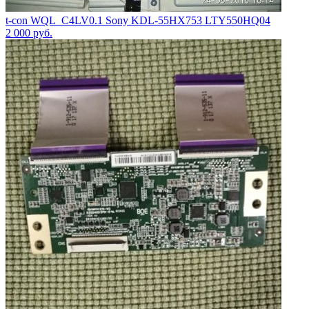
t-con WQL_C4LV0.1 Sony KDL-55HX753 LTY550HQ04
2 000
руб.