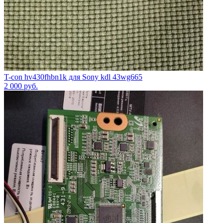
T-con hv430fhbn1k для Sony kdl 43wg665
2 000
руб.