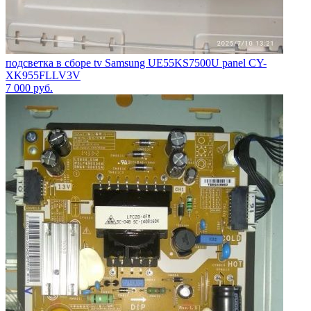
подсветка в сборе tv Samsung UE55KS7500U panel CY-
XK955FLLV3V
7 000
руб.