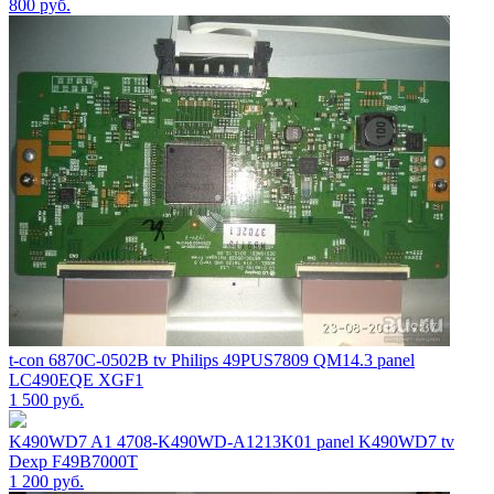
800
руб.
t-con 6870С-0502B tv Philips 49PUS7809 QM14.3 panel
LC490EQE XGF1
1 500
руб.
K490WD7 A1 4708-K490WD-A1213K01 panel K490WD7 tv
Dexp F49B7000T
1 200
руб.