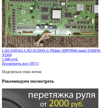
LJ41-03054A LJ92-01269A tv Philips 50PF9966 panel S50HW-
XD04
1 000
руб.
Посмотреть все (3971)
Поделиться этим лотом:
Рекомендуем посмотреть