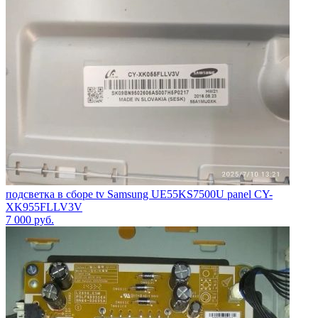
подсветка в сборе tv Samsung UE55KS7500U panel CY-
XK955FLLV3V
7 000
руб.