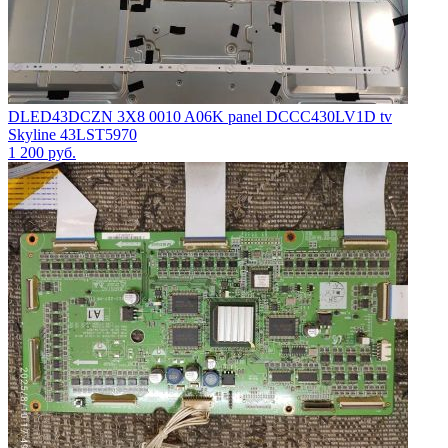
DLED43DCZN 3X8 0010 A06K panel DCCC430LV1D tv
Skyline 43LST5970
1 200
руб.