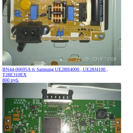
BN44-00695A tv Samsung UE28H4000 , UE28J4100 ,
T28E310EX
800
руб.