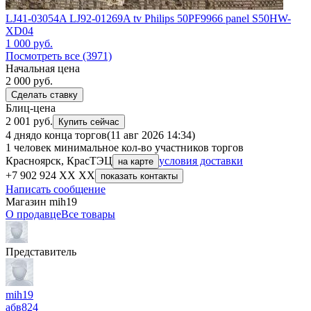
LJ41-03054A LJ92-01269A tv Philips 50PF9966 panel S50HW-
XD04
1 000
руб.
Посмотреть все (3971)
Начальная цена
2 000
руб.
Сделать ставку
Блиц-цена
2 001 руб.
Купить сейчас
4 дня
до конца торгов
(11 авг 2026 14:34)
1 человек
минимальное кол-во участников торгов
Красноярск, КрасТЭЦ
условия доставки
на карте
+7 902 924 XX XX
показать контакты
Написать сообщение
Магазин mih19
О продавце
Все товары
Представитель
mih19
абв
824