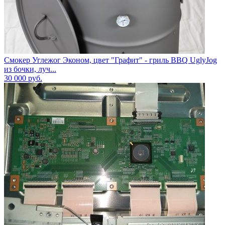
Смокер Углежог Эконом, цвет "Графит" - гриль BBQ UglyJog
из бочки, луч...
30 000
руб.