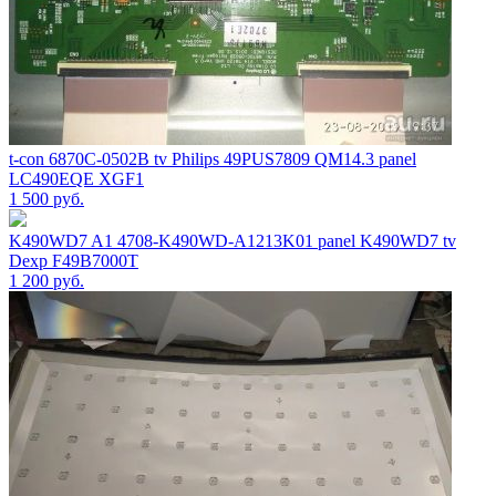
t-con 6870С-0502B tv Philips 49PUS7809 QM14.3 panel
LC490EQE XGF1
1 500
руб.
K490WD7 A1 4708-K490WD-A1213K01 panel K490WD7 tv
Dexp F49B7000T
1 200
руб.