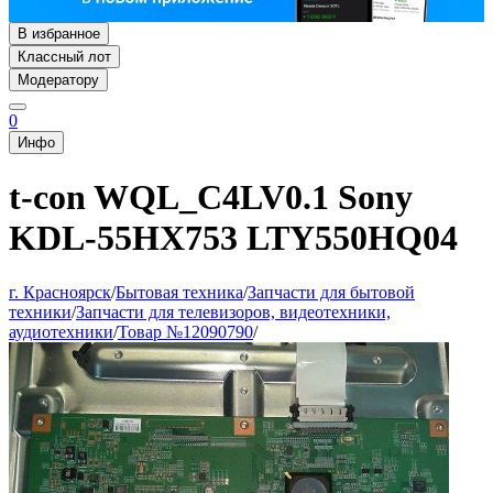
В избранное
Классный лот
Модератору
0
Инфо
t-con WQL_C4LV0.1 Sony
KDL-55HX753 LTY550HQ04
г. Красноярск
/
Бытовая техника
/
Запчасти для бытовой
техники
/
Запчасти для телевизоров, видеотехники,
аудиотехники
/
Товар №12090790
/