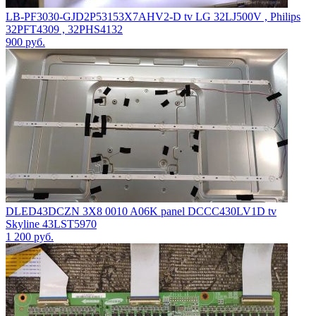
LB-PF3030-GJD2P53153X7AHV2-D tv LG 32LJ500V , Philips
32PFT4309 , 32PHS4132
900
руб.
DLED43DCZN 3X8 0010 A06K panel DCCC430LV1D tv
Skyline 43LST5970
1 200
руб.