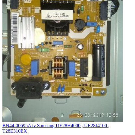
BN44-00695A tv Samsung UE28H4000 , UE28J4100 ,
T28E310EX