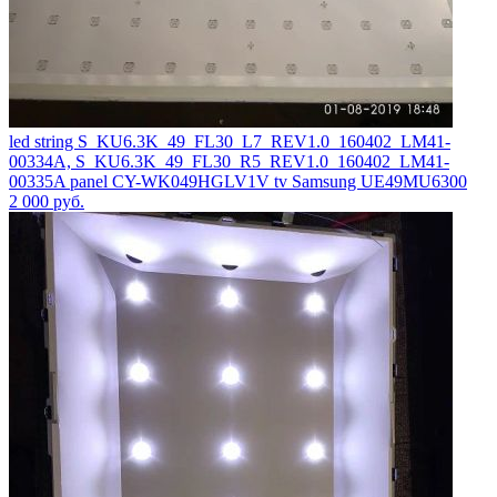
led string S_KU6.3K_49_FL30_L7_REV1.0_160402_LM41-
00334A, S_KU6.3K_49_FL30_R5_REV1.0_160402_LM41-
00335A panel CY-WK049HGLV1V tv Samsung UE49MU6300
2 000
руб.