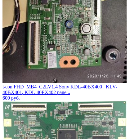
t-con FHD_MB4_C2LV1.4 Sony KDL-40BX400 , KLV-
40BX401, KDL-40EX402 pane...
600
руб.