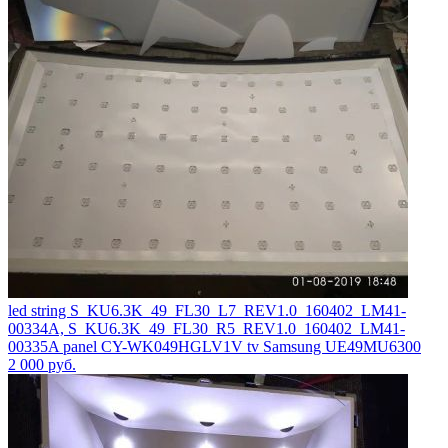
led string S_KU6.3K_49_FL30_L7_REV1.0_160402_LM41-
00334A, S_KU6.3K_49_FL30_R5_REV1.0_160402_LM41-
00335A panel CY-WK049HGLV1V tv Samsung UE49MU6300
2 000
руб.