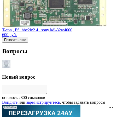
T-con , FS_hbc2lv2.4 , sony kdl-32w4000
600
руб.
Показать еще
Вопросы
Новый вопрос
осталось
2800
символов
Войдите
или
зарегистрируйтесь
, чтобы задавать вопросы
РЕКЛАМА