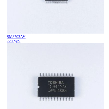
SM8703AV
720
руб.