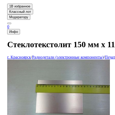
1
В избранное
Классный лот
Модератору
0
Инфо
Стеклотекстолит 150 мм х 11
г. Красноярск
/
Радиодетали (электронные компоненты)
/
Печа