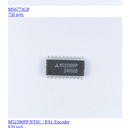
M56773GP
750
руб.
M52390FP NTSC / PAL Encoder
820
руб.