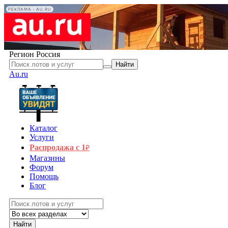
РЕКЛАМА • AU.RU
Регион
Россия
Найти
Au.ru
Каталог
Услуги
Распродажа с 1
₽
Магазины
Форум
Помощь
Блог
Найти