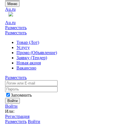
Меню
Au.ru
Au.ru
Разместить
Разместить
Товар (Лот)
Услугу
Промо (Объявление)
Заявку (Тендер)
Новая акция
Вакансию
Разместить
Запомнить
Войти
Войти
Или:
Регистрация
Разместить
Войти