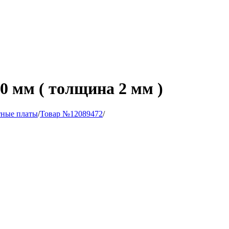
0 мм ( толщина 2 мм )
тные платы
/
Товар №12089472
/