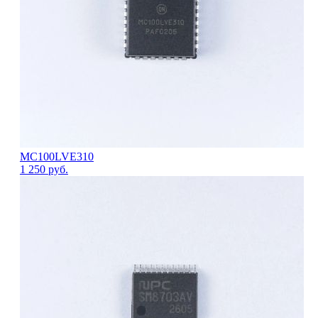
MC100LVE310
1 250
руб.