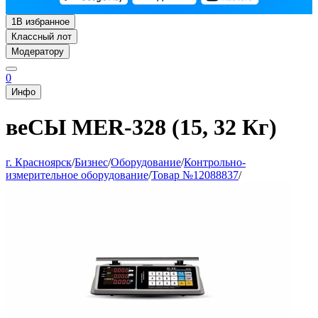
1
В избранное
Классный лот
Модератору
0
Инфо
веСЫ MER-328 (15, 32 Кг)
г. Красноярск
/
Бизнес
/
Оборудование
/
Контрольно-
измерительное оборудование
/
Товар №12088837
/