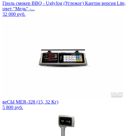
Гриль смокер BBQ - UglyJog (Углежог) Кантри версия Lite,
цвет "Медь" -...
32 000
руб.
веСЫ MER-328 (15, 32 Кг)
5 800
руб.