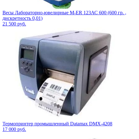
Весы Лабораторно-ювелирные M-ER 123АС 600 (600 гр. ,
дискретность 0,01)
21 500
руб.
Термопринтер промышленный Datamax DMX-4208
17 000
руб.