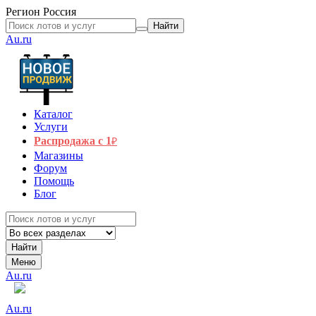
Регион
Россия
Найти
Au.ru
Каталог
Услуги
Распродажа с 1
₽
Магазины
Форум
Помощь
Блог
Найти
Меню
Au.ru
Au.ru