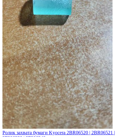
Ролик захвата бумаги Kyocera 2BR06520 | 2BR06521 |