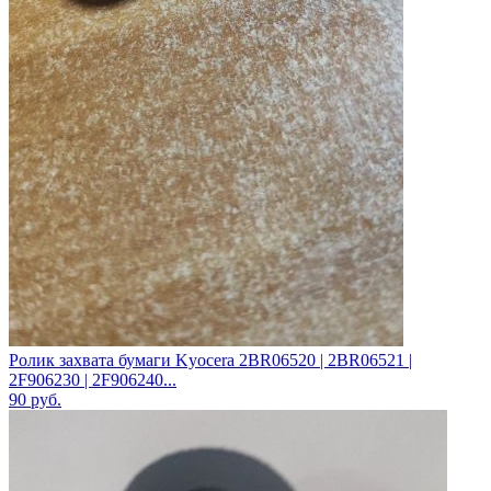
Ролик захвата бумаги Kyocera 2BR06520 | 2BR06521 |
2F906230 | 2F906240...
90
руб.