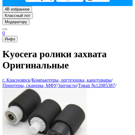
4
В избранное
Классный лот
Модератору
0
Инфо
Kyocera ролики захвата
Оригинальные
г. Красноярск
/
Компьютеры, оргтехника, канцтовары
/
Принтеры, сканеры, МФУ
/
Запчасти
/
Товар №12085387
/