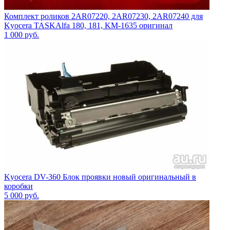
Комплект роликов 2AR07220, 2AR07230, 2AR07240 для
Kyocera TASKAlfa 180, 181, KM-1635 оригинал
1 000
руб.
Kyocera DV-360 Блок проявки новый оригинальный в
коробки
5 000
руб.