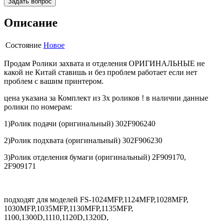
Задать вопрос
Описание
Состояние
Новое
Продам Ролики захвата и отделения ОРИГИНАЛЬНЫЕ не
какой не Китай ставишь и без проблем работает если нет
проблем с вашим принтером.
цена указана за Комплект из 3х роликов ! в наличии данные
ролики по номерам:
1)Ролик подачи (oригинальный) 302F906240
2)Ролик подхвата (oригинальный) 302F906230
3)Ролик отделения бумаги (oригинальный) 2F909170,
2F909171
подходят для моделей FS-1024MFP,1124MFP,1028MFP,
1030MFP,1035MFP,1130MFP,1135MFP,
1100,1300D,1110,1120D,1320D,