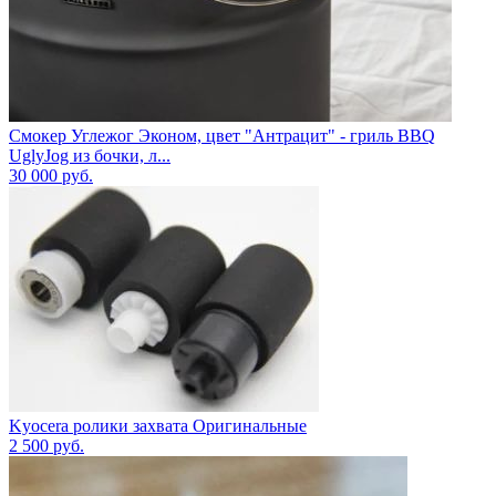
Смокер Углежог Эконом, цвет "Антрацит" - гриль BBQ
UglyJog из бочки, л...
30 000
руб.
Kyocera ролики захвата Оригинальные
2 500
руб.