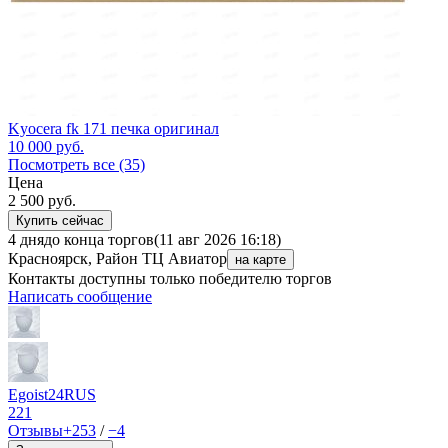
Kyocera fk 171 печка оригинал
10 000
руб.
Посмотреть все (35)
Цена
2 500
руб.
Купить сейчас
4 дня
до конца торгов
(11 авг 2026 16:18)
Красноярск, Район ТЦ Авиатор
на карте
Контакты доступны только победителю торгов
Написать сообщение
Egoist24RUS
221
Отзывы
+253
/
−4