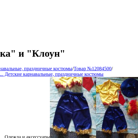
ка" и "Клоун"
рнавальные, праздничные костюмы
/
Товар №12084500
/