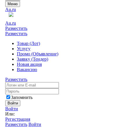
Меню
Au.ru
Au.ru
Разместить
Разместить
Товар (Лот)
Услугу
Промо (Объявление)
Заявку (Тендер)
Новая акция
Вакансию
Разместить
Запомнить
Войти
Войти
Или:
Регистрация
Разместить
Войти