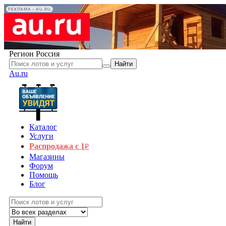
РЕКЛАМА • AU.RU
Регион
Россия
Найти
Au.ru
Каталог
Услуги
Распродажа с 1
₽
Магазины
Форум
Помощь
Блог
Найти