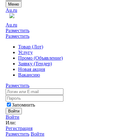
Меню
Au.ru
Au.ru
Разместить
Разместить
Товар (Лот)
Услугу
Промо (Объявление)
Заявку (Тендер)
Новая акция
Вакансию
Разместить
Запомнить
Войти
Войти
Или:
Регистрация
Разместить
Войти