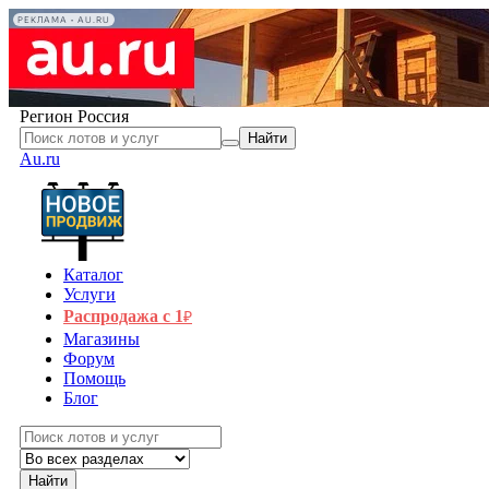
РЕКЛАМА • AU.RU
Регион
Россия
Найти
Au.ru
Каталог
Услуги
Распродажа с 1
₽
Магазины
Форум
Помощь
Блог
Найти