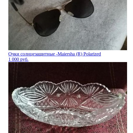
Очки солнцезащитные -Maiersha (R) Polarized
1 000
руб.