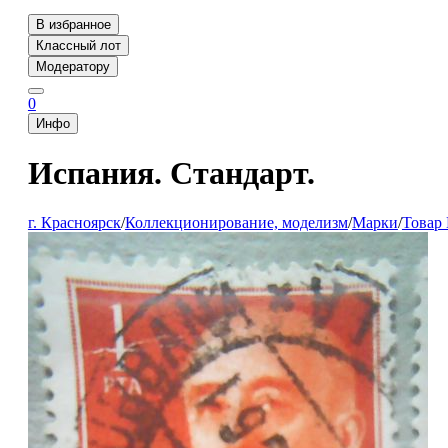
В избранное
Классный лот
Модератору
0
Инфо
Испания. Стандарт.
г. Красноярск
/
Коллекционирование, моделизм
/
Марки
/
Товар