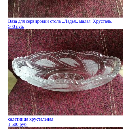
Ваза для сервировки стола ,,Ладья,, малая. Хрусталь.
500
руб.
салатница хрустальная
1 500
руб.