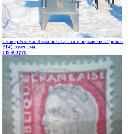
Смокер Углежог Комбобокс L, сатин, нержавейка. Гриль и
BBQ, замена ма...
149 900
руб.