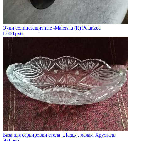
Очки солнцезащитные -Maiersha (R) Polarized
1 000
руб.
Ваза для сервировки стола ,,Ладья,, малая. Хрусталь.
500
руб.