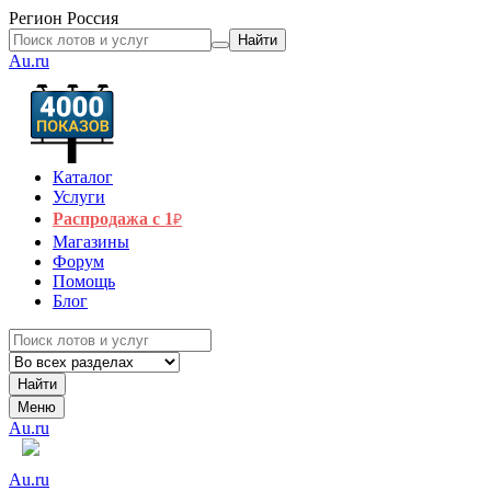
Регион
Россия
Найти
Au.ru
Каталог
Услуги
Распродажа с 1
₽
Магазины
Форум
Помощь
Блог
Найти
Меню
Au.ru
Au.ru