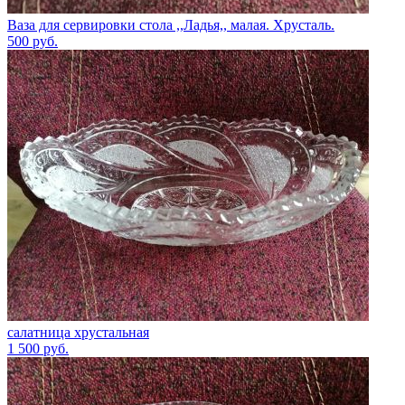
Ваза для сервировки стола ,,Ладья,, малая. Хрусталь.
500
руб.
салатница хрустальная
1 500
руб.