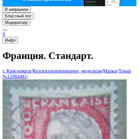
В избранное
Классный лот
Модератору
0
Инфо
Франция. Стандарт.
г. Красноярск
/
Коллекционирование, моделизм
/
Марки
/
Товар
№12084481
/