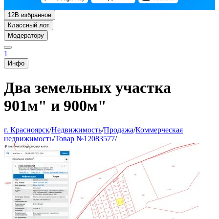
12
В избранное
Классный лот
Модератору
1
Инфо
Два земельных участка
901м" и 900м"
г. Красноярск
/
Недвижимость
/
Продажа
/
Коммерческая
недвижимость
/
Товар №12083577
/