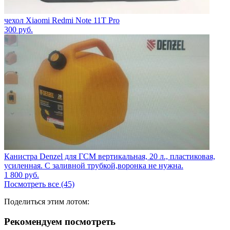
чехол Xiaomi Redmi Note 11T Pro
300
руб.
Канистра Denzel для ГСМ вертикальная, 20 л., пластиковая,
усиленная. С заливной трубкой,воронка не нужна.
1 800
руб.
Посмотреть все (45)
Поделиться этим лотом:
Рекомендуем посмотреть