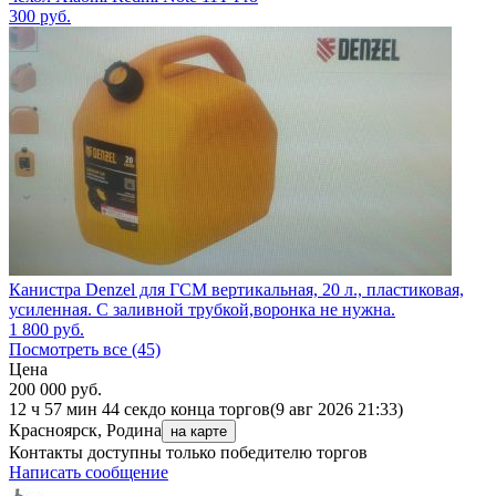
300
руб.
Канистра Denzel для ГСМ вертикальная, 20 л., пластиковая,
усиленная. С заливной трубкой,воронка не нужна.
1 800
руб.
Посмотреть все (45)
Цена
200 000
руб.
12 ч 57 мин 44 сек
до конца торгов
(9 авг 2026 21:33)
Красноярск, Родина
на карте
Контакты доступны только победителю торгов
Написать сообщение