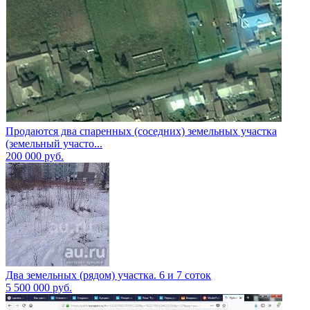
Продаются два спаренных (соседних) земельных участка
(земельный участо...
200 000
руб.
Два земельных (рядом) участка. 6 и 7 соток
5 500 000
руб.