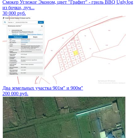
Смокер Углежог Эконом, цвет "Графит" - гриль BBQ UglyJog
из бочки, луч...
30 000
руб.
Два земельных участка 901м" и 900м"
200 000
руб.