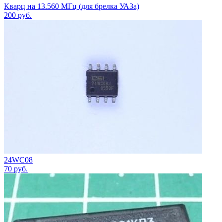
Кварц на 13.560 МГц (для брелка УАЗа)
200
руб.
24WC08
70
руб.