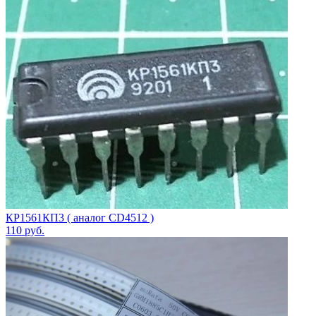
КР1561КП3 ( аналог CD4512 )
110
руб.