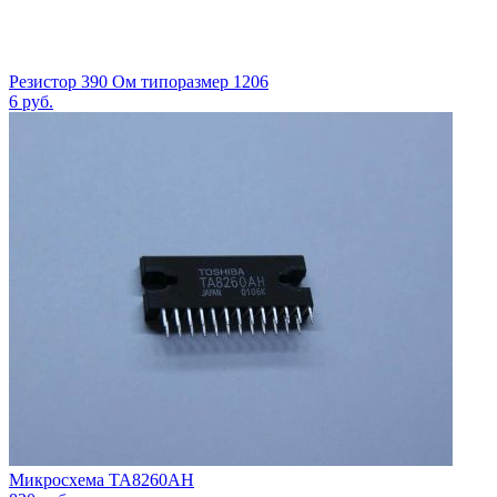
Резистор 390 Ом типоразмер 1206
6
руб.
Микросхема TA8260AH