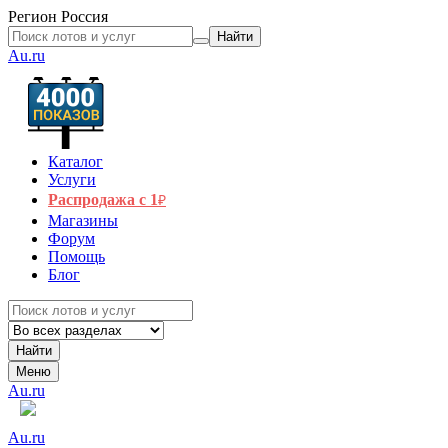
Регион
Россия
Найти
Au.ru
Каталог
Услуги
Распродажа с 1
₽
Магазины
Форум
Помощь
Блог
Найти
Меню
Au.ru
Au.ru