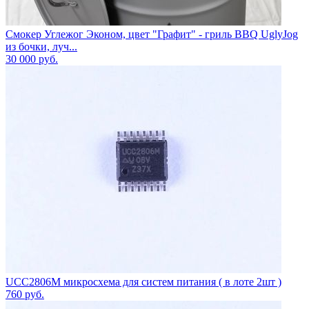
Смокер Углежог Эконом, цвет "Графит" - гриль BBQ UglyJog
из бочки, луч...
30 000
руб.
UCC2806M микросхема для систем питания ( в лоте 2шт )
760
руб.