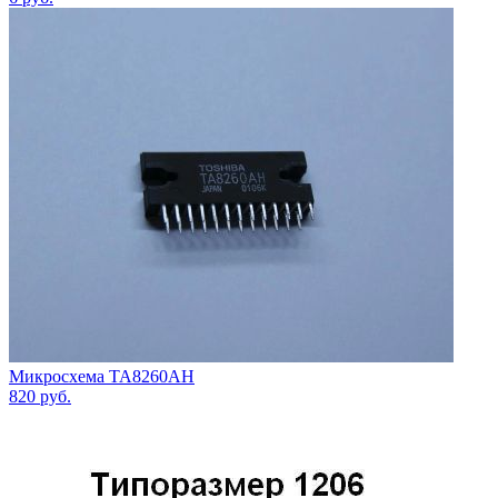
Микросхема TA8260AH
820
руб.