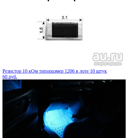
Резистор 10 кОм типоразмер 1206 в лоте 10 штук
60
руб.