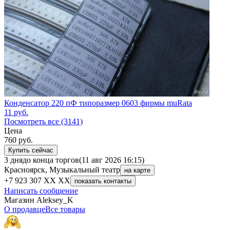
Конденсатор 220 пФ типоразмер 0603 фирмы muRata
11
руб.
Посмотреть все (3141)
Цена
760
руб.
Купить сейчас
3 дня
до конца торгов
(11 авг 2026 16:15)
Красноярск, Музыкальный театр
на карте
+7 923 307 XX XX
показать контакты
Написать сообщение
Магазин Aleksey_K
О продавце
Все товары