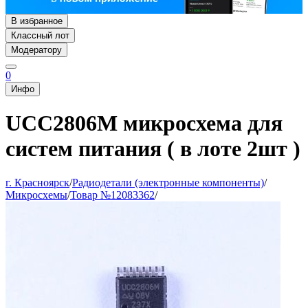
В избранное
Классный лот
Модератору
0
Инфо
UCC2806M микросхема для
систем питания ( в лоте 2шт )
г. Красноярск
/
Радиодетали (электронные компоненты)
/
Микросхемы
/
Товар №12083362
/