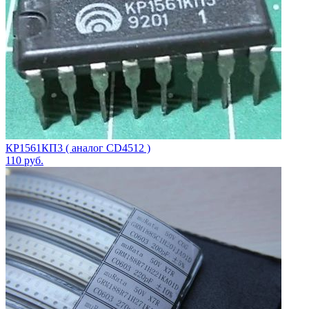
КР1561КП3 ( аналог CD4512 )
110
руб.