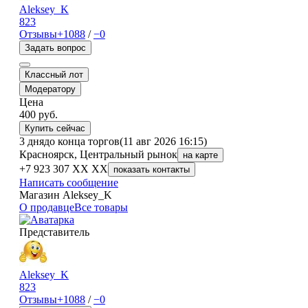
Aleksey_K
823
Отзывы
+1088
/
−0
Задать вопрос
Классный лот
Модератору
Цена
400
руб.
Купить сейчас
3 дня
до конца торгов
(11 авг 2026 16:15)
Красноярск, Центральный рынок
на карте
+7 923 307 XX XX
показать контакты
Написать сообщение
Магазин Aleksey_K
О продавце
Все товары
Представитель
Aleksey_K
823
Отзывы
+1088
/
−0