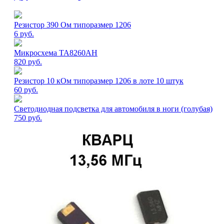
Резистор 390 Ом типоразмер 1206
6
руб.
Микросхема TA8260AH
820
руб.
Резистор 10 кОм типоразмер 1206 в лоте 10 штук
60
руб.
Светодиодная подсветка для автомобиля в ноги (голубая)
750
руб.