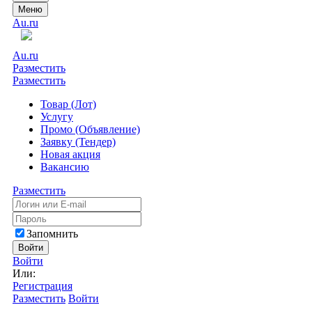
Меню
Au.ru
Au.ru
Разместить
Разместить
Товар (Лот)
Услугу
Промо (Объявление)
Заявку (Тендер)
Новая акция
Вакансию
Разместить
Запомнить
Войти
Войти
Или:
Регистрация
Разместить
Войти