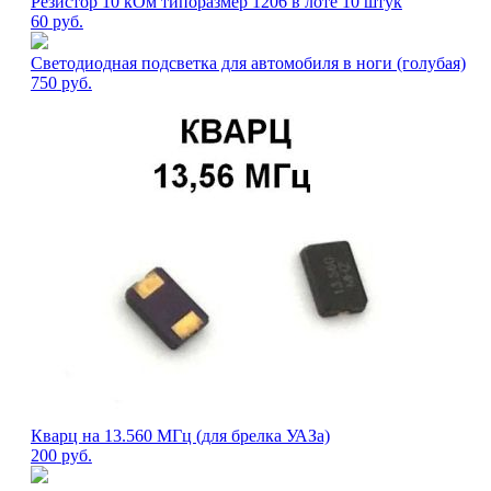
Резистор 10 кОм типоразмер 1206 в лоте 10 штук
60
руб.
Светодиодная подсветка для автомобиля в ноги (голубая)
750
руб.
Кварц на 13.560 МГц (для брелка УАЗа)
200
руб.