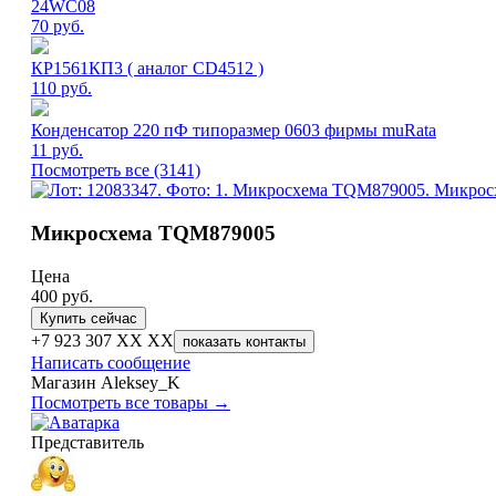
24WC08
70
руб.
КР1561КП3 ( аналог CD4512 )
110
руб.
Конденсатор 220 пФ типоразмер 0603 фирмы muRata
11
руб.
Посмотреть все (3141)
Микросхема TQM879005
Цена
400
руб.
Купить сейчас
+7 923 307 XX XX
показать контакты
Написать сообщение
Магазин Aleksey_K
Посмотреть все товары →
Представитель