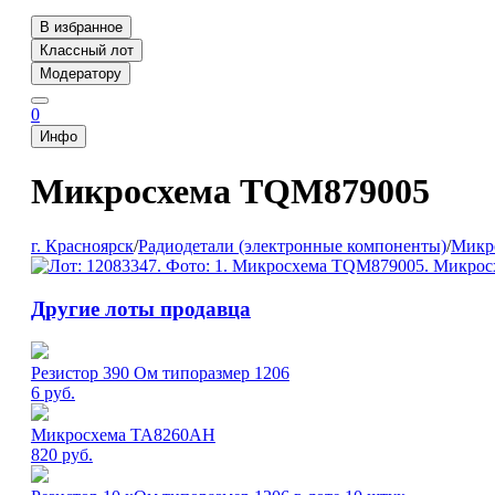
В избранное
Классный лот
Модератору
0
Инфо
Микросхема TQM879005
г. Красноярск
/
Радиодетали (электронные компоненты)
/
Микр
Другие лоты продавца
Резистор 390 Ом типоразмер 1206
6
руб.
Микросхема TA8260AH
820
руб.