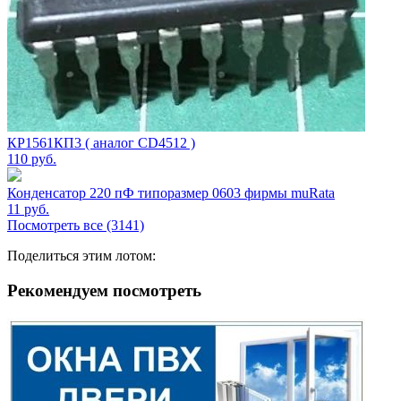
КР1561КП3 ( аналог CD4512 )
110
руб.
Конденсатор 220 пФ типоразмер 0603 фирмы muRata
11
руб.
Посмотреть все (3141)
Поделиться этим лотом:
Рекомендуем посмотреть