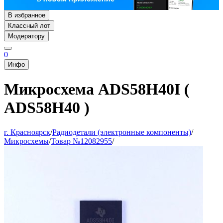
В избранное
Классный лот
Модератору
0
Инфо
Микросхема ADS58H40I (
ADS58H40 )
г. Красноярск
/
Радиодетали (электронные компоненты)
/
Микросхемы
/
Товар №12082955
/