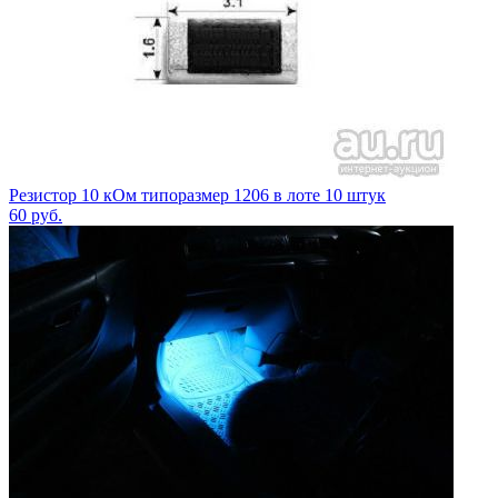
Резистор 10 кОм типоразмер 1206 в лоте 10 штук
60
руб.