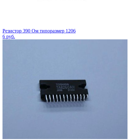
Резистор 390 Ом типоразмер 1206
6
руб.