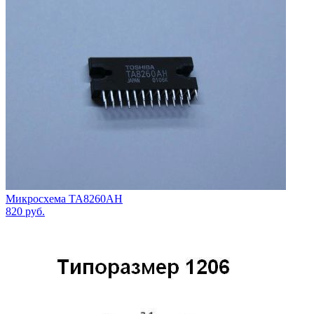
Микросхема TA8260AH
820
руб.