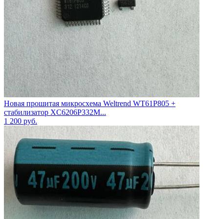
Новая прошитая микросхема Weltrend WT61P805 +
стабилизатор XC6206P332M...
1 200
руб.