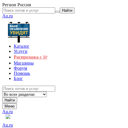
Регион
Россия
Найти
Au.ru
Каталог
Услуги
Распродажа с 1
₽
Магазины
Форум
Помощь
Блог
Найти
Меню
Au.ru
Au.ru