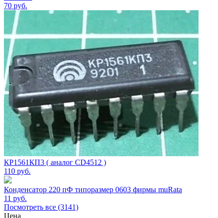
70
руб.
КР1561КП3 ( аналог CD4512 )
110
руб.
Конденсатор 220 пФ типоразмер 0603 фирмы muRata
11
руб.
Посмотреть все (3141)
Цена