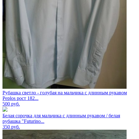
Рубашка светло - голубая на мальчика с длинным рукавом
Peplos рост 182...
500
руб.
Белая сорочка для мальчика с длинным рукавом / белая
рубашка "Futurino...
350
руб.