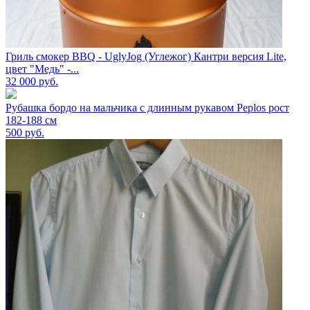
Гриль смокер BBQ - UglyJog (Углежог) Кантри версия Lite,
цвет "Медь" -...
32 000
руб.
Рубашка бордо на мальчика с длинным рукавом Peplos рост
182-188 см
500
руб.