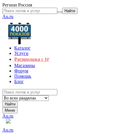
Регион
Россия
Найти
Au.ru
Каталог
Услуги
Распродажа с 1
₽
Магазины
Форум
Помощь
Блог
Найти
Меню
Au.ru
Au.ru