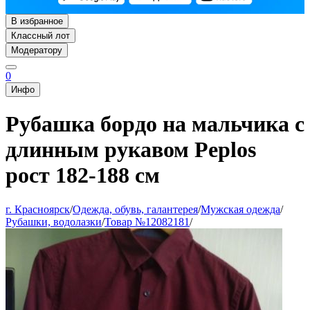
В избранное
Классный лот
Модератору
0
Инфо
Рубашка бордо на мальчика с
длинным рукавом Peplos
рост 182-188 см
г. Красноярск
/
Одежда, обувь, галантерея
/
Мужская одежда
/
Рубашки, водолазки
/
Товар №12082181
/