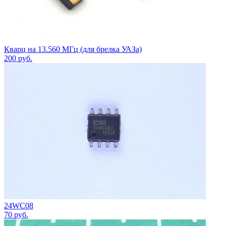
Кварц на 13.560 МГц (для брелка УАЗа)
200
руб.
24WC08
70
руб.