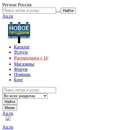
Регион
Россия
Найти
Au.ru
Каталог
Услуги
Распродажа с 1
₽
Магазины
Форум
Помощь
Блог
Найти
Меню
Au.ru
Au.ru