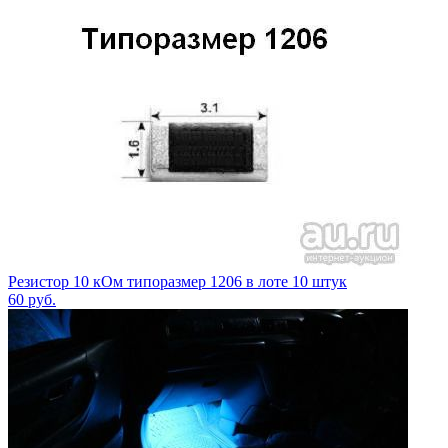
Резистор 10 кОм типоразмер 1206 в лоте 10 штук
60
руб.