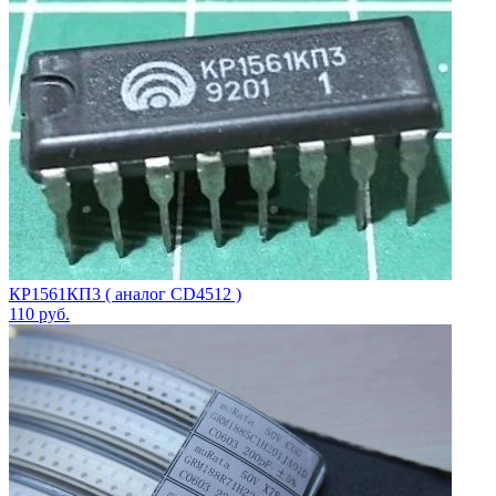
КР1561КП3 ( аналог CD4512 )
110
руб.