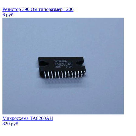
Резистор 390 Ом типоразмер 1206
6
руб.
Микросхема TA8260AH
820
руб.