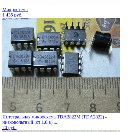
Микросхема
1 435
руб.
Интегральная микросхема TDA2822M (TDA2822) -
низковольтный (от 1,8 в) ...
20
руб.