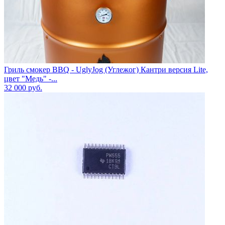
Гриль смокер BBQ - UglyJog (Углежог) Кантри версия Lite,
цвет "Медь" -...
32 000
руб.