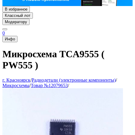
В избранное
Классный лот
Модератору
0
Инфо
Микросхема TCA9555 (
PW555 )
г. Красноярск
/
Радиодетали (электронные компоненты)
/
Микросхемы
/
Товар №12079653
/