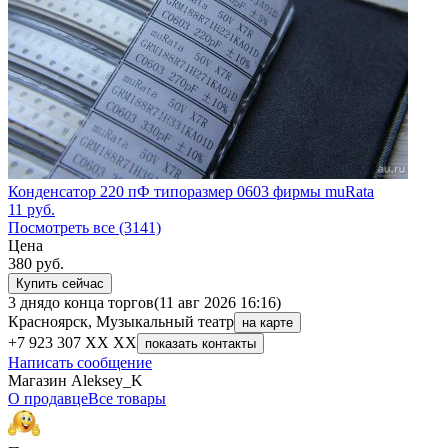
Конденсатор 220 пФ типоразмер 0603 фирмы muRata
11
руб.
Посмотреть все (3141)
Цена
380
руб.
Купить сейчас
3 дня
до конца торгов
(11 авг 2026 16:16)
Красноярск, Музыкальный театр
на карте
+7 923 307 XX XX
показать контакты
Написать сообщение
Магазин Aleksey_K
О продавце
Все товары