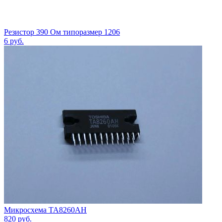
Резистор 390 Ом типоразмер 1206
6
руб.
Микросхема TA8260AH
820
руб.