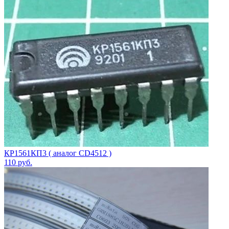
КР1561КП3 ( аналог CD4512 )
110
руб.