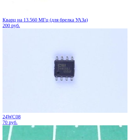
Кварц на 13.560 МГц (для брелка УАЗа)
200
руб.
24WC08
70
руб.