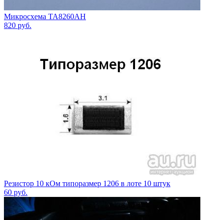
Микросхема TA8260AH
820
руб.
Резистор 10 кОм типоразмер 1206 в лоте 10 штук
60
руб.