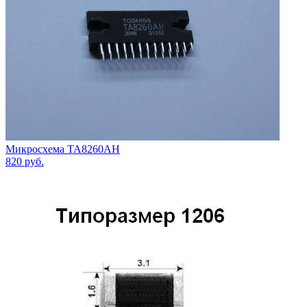
Микросхема TA8260AH
820
руб.