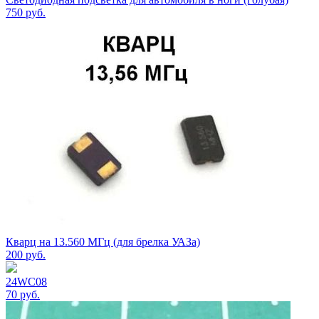
750
руб.
Кварц на 13.560 МГц (для брелка УАЗа)
200
руб.
24WC08
70
руб.