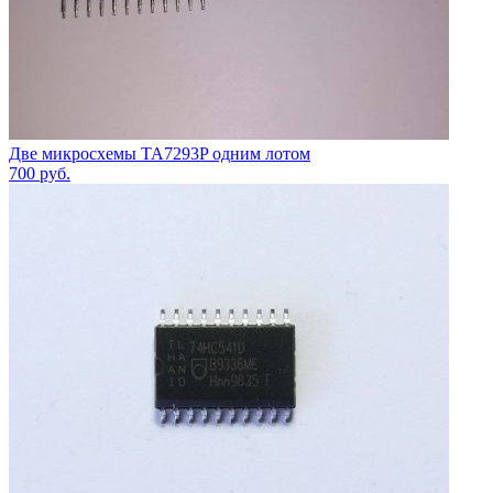
Две микросхемы TA7293P одним лотом
700
руб.