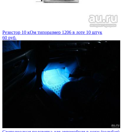
Резистор 10 кОм типоразмер 1206 в лоте 10 штук
60
руб.
Светодиодная подсветка для автомобиля в ноги (голубая)