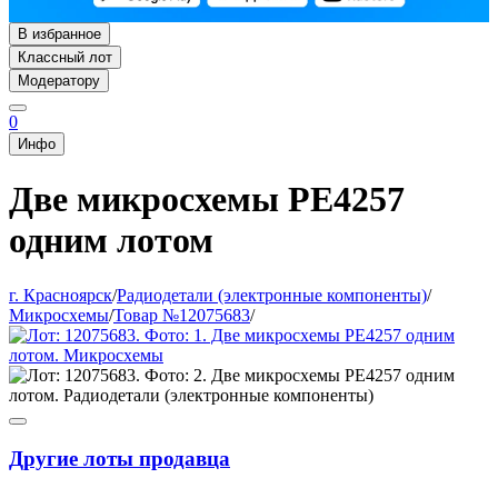
В избранное
Классный лот
Модератору
0
Инфо
Две микросхемы PE4257
одним лотом
г. Красноярск
/
Радиодетали (электронные компоненты)
/
Микросхемы
/
Товар №12075683
/
Другие лоты продавца