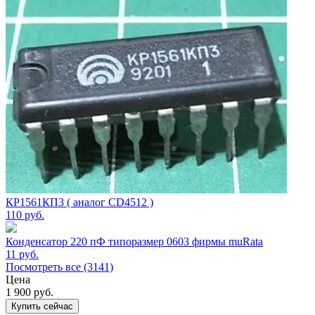
КР1561КП3 ( аналог CD4512 )
110
руб.
Конденсатор 220 пФ типоразмер 0603 фирмы muRata
11
руб.
Посмотреть все (3141)
Цена
1 900
руб.
Купить сейчас