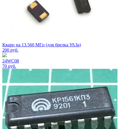
Кварц на 13.560 МГц (для брелка УАЗа)
200
руб.
24WC08
70
руб.