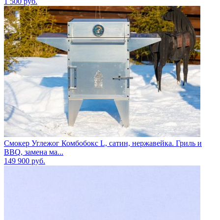
1 500
руб.
Смокер Углежог Комбобокс L, сатин, нержавейка. Гриль и
BBQ, замена ма...
149 900
руб.