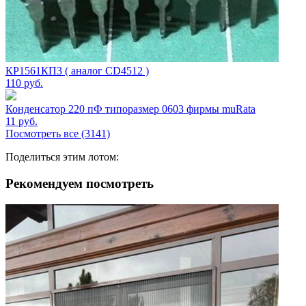
КР1561КП3 ( аналог CD4512 )
110
руб.
Конденсатор 220 пФ типоразмер 0603 фирмы muRata
11
руб.
Посмотреть все (3141)
Поделиться этим лотом:
Рекомендуем посмотреть