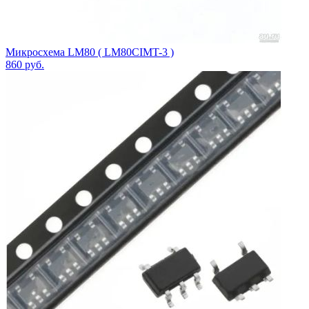
Микросхема LM80 ( LM80CIMT-3 )
860
руб.