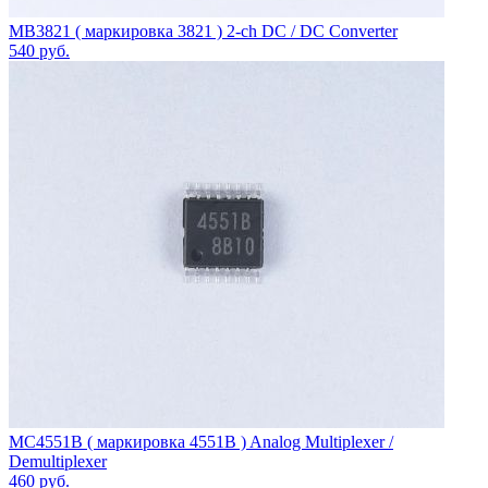
MB3821 ( маркировка 3821 ) 2-ch DC / DC Converter
540
руб.
MC4551B ( маркировка 4551B ) Analog Multiplexer /
Demultiplexer
460
руб.