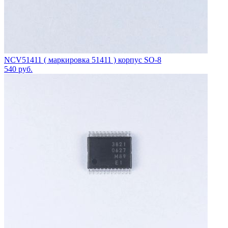
NCV51411 ( маркировка 51411 ) корпус SO-8
540
руб.