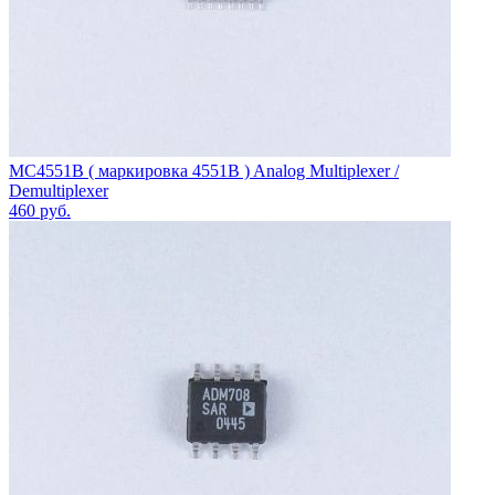
MC4551B ( маркировка 4551B ) Analog Multiplexer /
Demultiplexer
460
руб.