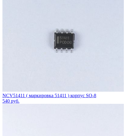
NCV51411 ( маркировка 51411 ) корпус SO-8
540
руб.