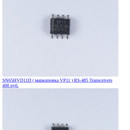
SN65HVD11D ( маркировка VP11 ) RS-485 Transceivers
400
руб.