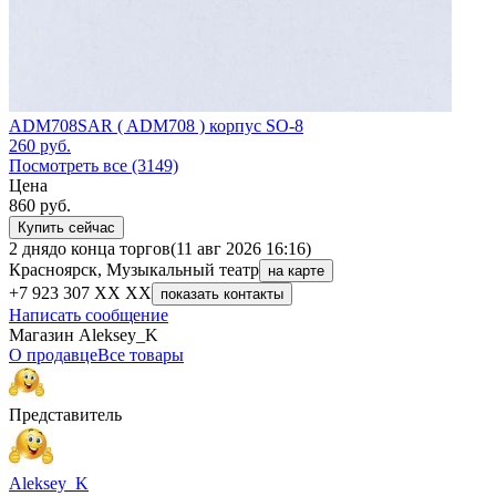
ADM708SAR ( ADM708 ) корпус SO-8
260
руб.
Посмотреть все (3149)
Цена
860
руб.
Купить сейчас
2 дня
до конца торгов
(11 авг 2026 16:16)
Красноярск, Музыкальный театр
на карте
+7 923 307 XX XX
показать контакты
Написать сообщение
Магазин Aleksey_K
О продавце
Все товары
Представитель
Aleksey_K