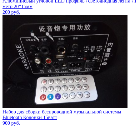
Алюминиевый угловой LED профиль \ светодиодная лента \ 1
метр 20*15мм
200
руб.
Набор для сборки беспроводной музыкальной системы
Bluetooth Колонки 15ватт
900
руб.