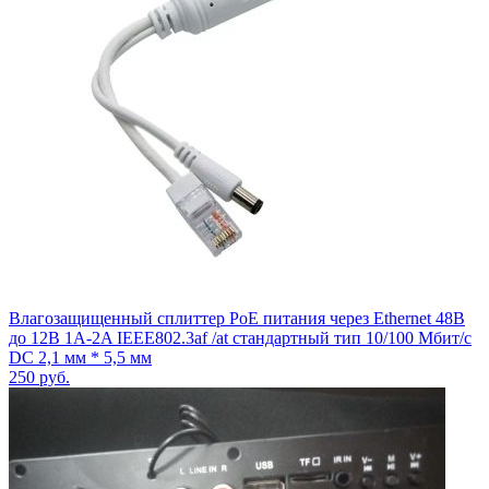
Влагозащищенный сплиттер PoE питания через Ethernet 48В
до 12В 1A-2A IEEE802.3af /at стандартный тип 10/100 Мбит/с
DC 2,1 мм * 5,5 мм
250
руб.