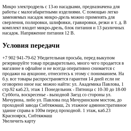
Микро электродрель с 13-ю насадками, предназначена для
работы с малогабаритными изделиями. С помощью легко
заменяемых насадок микро-дрель можно применять для
сверления, полировки, шлифовки, гравировки, резки и т. д. В
комплект входит микро-дрель, блок питания и 13 различных
насадок. Напряжение питания 12 В.
Условия передачи
+7 902 941-79-62 Убедительная просьба, перед выкупом
резервируйте товар предварительно, много чего продается в
магазине в офлайне и не всегда оперативно снимается с
продажи на аукционе, отнеситесь к этому с пониманием. На
б.у. все товары распространяется гарантия 14 дней если не
оговорено иное нас можно найти: ул. Академика Павлова, 1
стр.92 каб.23, этаж 1 Понедельник - Пятница с 10-30 до 18-00
Суббота, воскресенье - выходной Заезд со стороны ул.
Мичурина, либо ул. Павлова под Мичуринским мостом, до
проходной завода Сибтяжмаш, 2х этажное административное
здание справа в 100м перед проходной. 1 этаж, каб.23
Красноярск, Сибтяжмаш
Увеличить карту