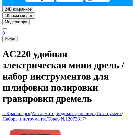
24
В избранное
1
Классный лот
Модератору
0
Инфо
AC220 удобная
электрическая мини дрель /
набор инструментов для
шлифовки полировки
гравировки дремель
г. Красноярск
/
Авто, мото, водный транспорт
/
Инструмент
/
Наборы инструмента
/
Товар №12073817
/